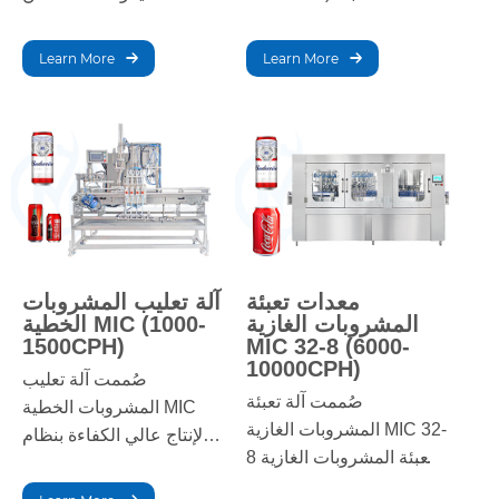
مشروبات متنوعة بكفاءة
للعمليات الصغيرة. بفضل
ودقة عالية. تضمن هذه
سهولة التشغيل والتعبئة
Learn More
Learn More
المعدات مستويات تعبئة
الدقيقة، تضمن جودة ثابتة
ثابتة وهدرًا ضئيلًا، وهي
لمنتجي المشروبات الغازية.
مثالية لخطوط الإنتاج
متوسطة الحجم التي تتطلب
أداءً موثوقًا وصيانة منخفضة.
معدات تعبئة
آلة تعليب المشروبات
المشروبات الغازية
الخطية MIC (1000-
1500CPH)
MIC 32-8 (6000-
10000CPH)
صُممت آلة تعليب
صُممت آلة تعبئة
المشروبات الخطية MIC
المشروبات الغازية MIC 32-
لإنتاج عالي الكفاءة بنظام
8 لتعبئة المشروبات الغازية
تعبئة خطي. تضمن هذه الآلة
بسرعة وكفاءة عالية. بفضل
دقة التعبئة والتغطية