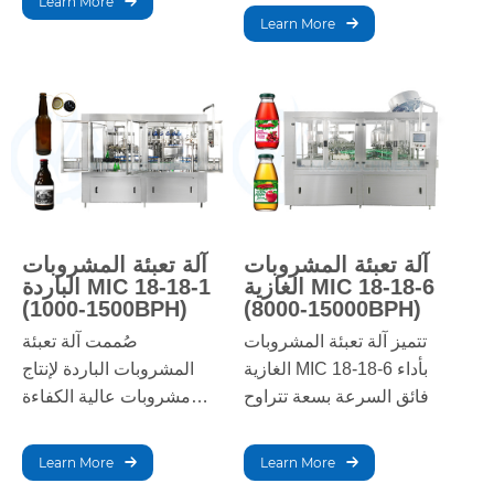
Learn More
تقنياتها المتطورة، تضمن
والإغلاق، مما يجعلها مثالية
Learn More
جودة ثابتة وإنتاجًا مثاليًا
للمشروبات الغازية وغير
لعمليات تعبئة المشروبات
الغازية، وتوفر أداءً موثوقًا به
واسعة النطاق.
للعمليات واسعة النطاق.
آلة تعبئة المشروبات
آلة تعبئة المشروبات
الغازية MIC 18-18-6
الباردة MIC 18-18-1
(1000-1500BPH)
(8000-15000BPH)
تتميز آلة تعبئة المشروبات
صُممت آلة تعبئة
الغازية MIC 18-18-6 بأداء
المشروبات الباردة لإنتاج
فائق السرعة بسعة تتراوح
مشروبات عالية الكفاءة
بين 8000 و15000 عبوة في
بكميات كبيرة. تتميز بسرعة
الساعة. وهي مثالية للإنتاج
ودقة التعبئة والتغطية ووضع
Learn More
Learn More
بكميات كبيرة، حيث تضمن
العلامات، مما يضمن جودة