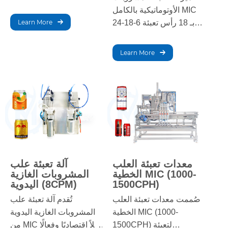
والحيوانية والغذائية
الأوتوماتيكية بالكامل MIC
والكيميائية وغيرها. بالإضافة
24-18-6 بـ 18 رأس تعبئة
Learn More
إلى اللبان والراتنج والصبار
و6 محطات تغطية لإنتاج
وغيرها من المواد الطبية غير
عالي السرعة. تعزز هذه
Learn More
النسيجية، فإن تليين
الآلة الفعّالة الإنتاجية
المذيبات يؤدي إلى انسداد
وتحافظ على معايير
المسام، مما يمنع مرور
النظافة، مما يجعلها مثالية
المذيبات بالتساوي عبر
لمصنعي المشروبات على
المواد الطبية، ويجب عدم
نطاق واسع.
استخدامه في الترشيح،
حيث يمكن استخلاص مواد
طبية أخرى بهذه الطريقة.
معدات تعبئة العلب
آلة تعبئة علب
الخطية MIC (1000-
المشروبات الغازية
1500CPH)
اليدوية (8CPM)
صُممت معدات تعبئة العلب
تُقدم آلة تعبئة علب
الخطية MIC (1000-
المشروبات الغازية اليدوية
1500CPH) لتعبئة
من MIC حلاً اقتصاديًا وفعالًا