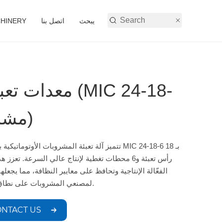
يبحث
اتصل بنا
أنشطة شركة 
معدات تعبئة ا
6) (10000-13000 مشروب في الساعة)
تتميز آلة تعبئة المشروبات الأوتوماتيكية بالكامل  24-18-6
رأس تعبئة و6 محطات تغطية لإنتاج عالي السرعة. تعزز ه
الفعّالة الإنتاجية وتحافظ على معايير النظافة، مما يجعلها
لمصنعي المشروبات على نطاق واسع.
NTACT US