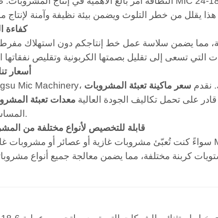
النظافة أمر بالغ الأهمية في إنتاج المشروبات. صُنع جهاز MIC 24-18-6 من مواد مطابقة لمعايير س
5. كفاءة 
اقة، مما يضمن سلاسة عمل خط إنتاجكم دون استهلاك مفرط 
6. أسعار ت
ارك. نقدم
سعر ماكينة تعبئة المشروبات
ادر على تحمل تكاليف الجودة العالية
معدات تعبئة المشرو
المساس بالأداء.
7. قابلة للتخصيص لأنواع مختلفة من المش
سواءً كنت تُعبّئ مشروبات غازية أو عصائر أو مشروبات غازية، فإنّ MIC 24-18-6 يتكيّف مع مج
تويات كربنة مختلفة، مما يضمن معالجة جميع أنواع مشروبات