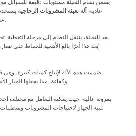
يضمن نظام التعبئة مستويات دقيقة للسوائل مع 
عادية،
آلة تعبئة المشروبات الزجاجية
يستخدم 
عملية تعبئة سريعة ودقيقة، تُقلل من الانسكابات وتُحسّن إنتاجية المنتج.
بعد التعبئة، ينتقل النظام إلى مرحلة التغطية. تض
يُعد هذا أمرًا بالغ الأهمية للحفاظ على نضا
صُممت هذه الآلة لإنتاج كميات كبيرة، وهي 
وكفاءة، مما يجعلها الخيار الأمثل للمصنّعين الذين يحتاجون إلى إنتاج سريع مع أقل قدر من التوقف.
تلبية الجهاز لاحتياجات المشروبات ومتطلبات ا