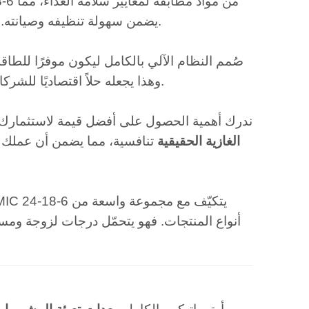
يضمن سهولة تنظيفه وصيانته. هذا يقلل من خطر التلوث ويضمن بيئة نظيفة وآمنة لإنتاج مشروباتك.
صُمم النظام الآلي بالكامل ليكون موفرًا للط
وهذا يجعله حلاً اقتصاديًا للشركات التي تسعى إلى تقليل بصمتها الكربونية وتقليص نفقاتها التشغيلية.
في Jiangsu Mic Machinery، ندرك أهمية الحصول على أفضل قيمة لاستثم
الغازية الحقيقية
تنافسية، مما يضمن أن عملك ق
أنواع المنتجات. فهو يتحمّل درجات لزوجة ومس