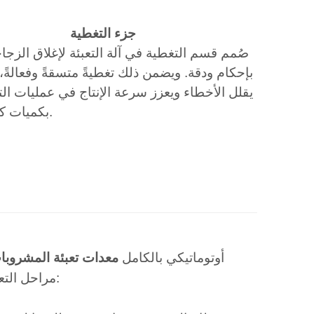
جزء التغطية
صُمم قسم التغطية في آلة التعبئة لإغلاق الزج
بإحكام ودقة. ويضمن ذلك تغطيةً متسقةً وفعالةً،
يقلل الأخطاء ويعزز سرعة الإنتاج في عمليات الت
بكميات كبيرة.
MIC 24-18-6 أوتوماتيكي بالكامل
معدات تعبئة المشروبا
مراحل التعبئة، مما يوفر كفاءةً وثباتًا لا مثيل لهما. يعمل النظام بالطريقة التالية: