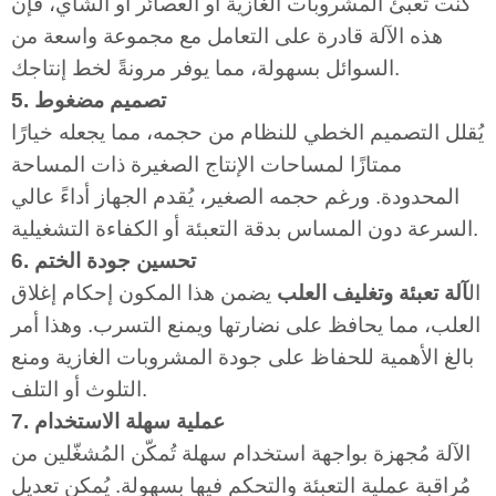
كنت تُعبئ المشروبات الغازية أو العصائر أو الشاي، فإن
هذه الآلة قادرة على التعامل مع مجموعة واسعة من
السوائل بسهولة، مما يوفر مرونةً لخط إنتاجك.
5. تصميم مضغوط
يُقلل التصميم الخطي للنظام من حجمه، مما يجعله خيارًا
ممتازًا لمساحات الإنتاج الصغيرة ذات المساحة
المحدودة. ورغم حجمه الصغير، يُقدم الجهاز أداءً عالي
السرعة دون المساس بدقة التعبئة أو الكفاءة التشغيلية.
6. تحسين جودة الختم
ال
آلة تعبئة وتغليف العلب
يضمن هذا المكون إحكام إغلاق
العلب، مما يحافظ على نضارتها ويمنع التسرب. وهذا أمر
بالغ الأهمية للحفاظ على جودة المشروبات الغازية ومنع
التلوث أو التلف.
7. عملية سهلة الاستخدام
الآلة مُجهزة بواجهة استخدام سهلة تُمكّن المُشغّلين من
مُراقبة عملية التعبئة والتحكم فيها بسهولة. يُمكن تعديل