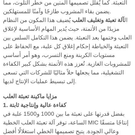
التعبئة. كما يُقلل تصميمها المتين من خطر التلوث، مما
يضمن بقاء المشروب طازجًا وآمنًا للمستهلكين.
ال
آلة تعبئة وتغليف العلب
يُضيف هذا المكون من النظام
مزيدًا من الأتمتة، حيث يُدير المهام الأساسية لإغلاق
العلب وختمها بعد التعبئة. يضمن هذا التكامل السلس بين
التعبئة والخياطة إحكام إغلاق كل علبة، مع الحفاظ على
مستويات الكربنة ومنع التسرب، وهو أمر أساسي
للمشروبات الغازية. تُعزز هذه الأتمتة بشكل كبير الكفاءة
التشغيلية، مما يجعلها حلاً مثاليًا للشركات التي تسعى
إلى تبسيط عمليات الإنتاج لديها.
مزايا ماكينة تعبئة العلب
1. كفاءة عالية وإنتاجية ثابتة
بفضل قدرتها على تعبئة ما بين 1000 و1500 علبة في
الساعة، توفر آلة تعبئة العلب الخطية MIC إنتاجًا متسقًا
وعالي الجودة. يتيح تصميمها الخطي استغلالًا أفضل