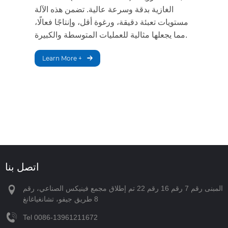
الغازية بدقة وسرعة عالية. تضمن هذه الآلة
مستويات تعبئة دقيقة، ورغوة أقل، وإنتاجًا فعالًا،
مما يجعلها مثالية للعمليات المتوسطة والكبيرة.
Learn More +
اتصل بنا
المبنى رقم 7 رقم 16 رقم 22 تم إطلاق مجمع فينيكس الصناعي، رقم
8 طريق جيفو، تشانغياغانغ
Tel
‪0086-13961211672‬