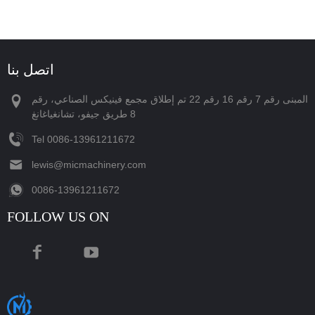
اتصل بنا
المبنى رقم 7 رقم 16 رقم 22 تم إطلاق مجمع فينيكس الصناعي، رقم
8 طريق جيفو، تشانغياغانغ
Tel
‪0086-13961211672‬
lewis@micmachinery.com
‪0086-13961211672‬
FOLLOW US ON