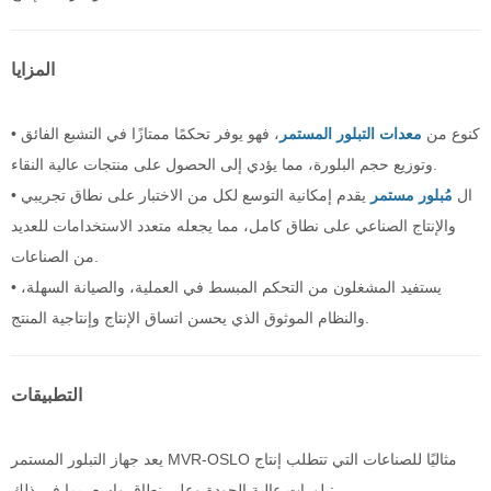
المزايا
• كنوع من
معدات التبلور المستمر
، فهو يوفر تحكمًا ممتازًا في التشبع الفائق
وتوزيع حجم البلورة، مما يؤدي إلى الحصول على منتجات عالية النقاء.
• ال
مُبلور مستمر
يقدم إمكانية التوسع لكل من الاختبار على نطاق تجريبي
والإنتاج الصناعي على نطاق كامل، مما يجعله متعدد الاستخدامات للعديد
من الصناعات.
• يستفيد المشغلون من التحكم المبسط في العملية، والصيانة السهلة،
والنظام الموثوق الذي يحسن اتساق الإنتاج وإنتاجية المنتج.
التطبيقات
يعد جهاز التبلور المستمر MVR-OSLO مثاليًا للصناعات التي تتطلب إنتاج
بلورات عالية الجودة وعلى نطاق واسع، بما في ذلك: