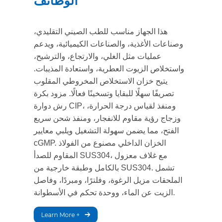
الوظائف
هذا الجهاز مناسب للطب الصيني التقليدي،
وصناعات الأغذية، والصناعات الكيميائية، ويدعم
عمليات مثل الغلي، والارتجاع، والترشيح،
واستخلاص الزيوت العطرية، واستعادة المذيبات.
يتيح خزان الاستخلاص المخروطي المقلوب
تصريفًا سهلًا للبقايا وتسخينًا فعالًا. مزود بكرة
رش دوارة CIP، ومنفذ لقياس درجة الحرارة،
وزجاج رؤية مقاوم للانفجار، ومنفذ شحن سريع
الفتح، مما يضمن سهولة التشغيل ويلبي معايير
cGMP. الخزان الداخلي مصنوع من الفولاذ
المقاوم للصدأ SUS304، مع غلاف معزول
بالكامل وطبقة خارجية من SUS304. تشمل
الملحقات مزيل الرغوة، وفلترًا، ومبردًا، وفاصل
الزيت عن الماء، ووحدة تحكم في الأسطوانة.
Learn More +