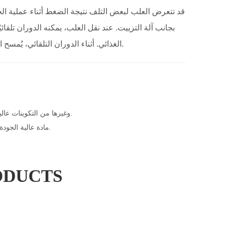
قد تتعرض العلب لبعض التلف نتيجة الضغط أثناء عملية الخت
بجانب آلة التزييت. عند نقل العلب، يمكنه الدوران تلقائ
الغذائي. أثناء الدوران التلقائي، يُمسح الحافة ويُزيت تلقائيًا حتى يتم نقل العلب إلى وضع آلة التزييت، مما يمنع الصدأ.
1. مكونات عالية الجودة: تعتمد على محرك jinweida، حزام متزامن vollong وغيرها من التكوينات عالية الجودة.
2. مادة عالية الجودة: الأجزاء التي تلامس العلب مصنوعة جميعها من الفولاذ المقاوم للصدأ عالي الجودة.
ODUCTS