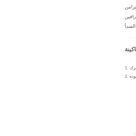
تزامن
رافين
كينة