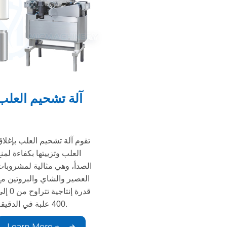
آلة تشحيم العلب
تقوم آلة تشحيم العلب بإغلاق
العلب وتزييتها بكفاءة لمن
الصدأ، وهي مثالية لمشروبات
العصير والشاي والبروتين مع
قدرة إنتاجية تتراوح م
400 علبة في الدقيقة.
Learn More +