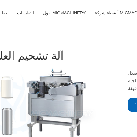
MICMACHINERY
حول MICMACHINERY
التطبيقات
خط ال
آلة تشحيم الع
صدأ،
اجية