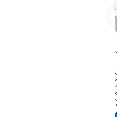
ع
ن 0 إلى