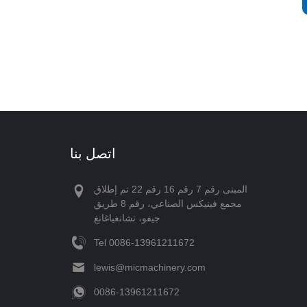
اتصل بنا
المبنى رقم 7 رقم 16 رقم 22 تم إطلاق
مجمع فينيكس الصناعي، رقم 8 طريق
جيفو، تشانغياغانغ
Tel
‪0086-13961211672‬
lewis@micmachinery.com
‪0086-13961211672‬