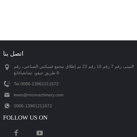
اتصل بنا
المبنى رقم 7 رقم 16 رقم 22 تم إطلاق مجمع فينيكس الصناعي، رقم
8 طريق جيفو، تشانغياغانغ
Tel
‪0086-13961211672‬
lewis@micmachinery.com
‪0086-13961211672‬
FOLLOW US ON