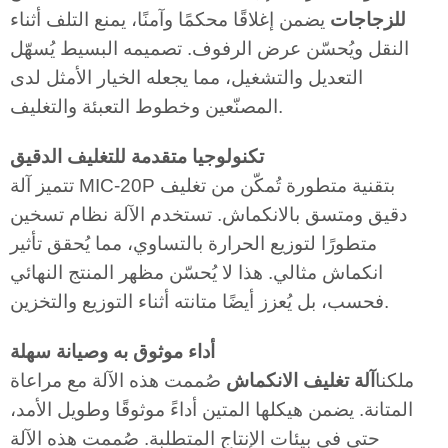
للزجاجات
يضمن إغلاقًا محكمًا وآمنًا، يمنع التلف أثناء
النقل ويُحسّن عرض الرفوف. تصميمه البسيط يُسهّل
التعديل والتشغيل، مما يجعله الخيار الأمثل لدى
المصنّعين وخطوط التعبئة والتغليف.
تكنولوجيا متقدمة للتغليف الدقيق
تتميز آلة MIC-20P بتقنية متطورة تُمكّن من تغليف
دقيق ومتسق بالانكماش. تستخدم الآلة نظام تسخين
متطورًا لتوزيع الحرارة بالتساوي، مما يُحقق تأثير
انكماش مثالي. هذا لا يُحسّن مظهر المنتج النهائي
فحسب، بل يُعزز أيضًا متانته أثناء التوزيع والتخزين.
أداء موثوق به وصيانة سهلة
ملكنا
آلة تغليف الانكماش
صُممت هذه الآلة مع مراعاة
المتانة. يضمن هيكلها المتين أداءً موثوقًا وطويل الأمد،
حتى في بيئات الإنتاج المتطلبة. صُممت هذه الآلة