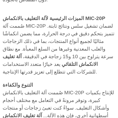
الميزات الرئيسية لآلة التغليف بالانكماش MIC-20P
صُممت آلة MIC-20P لضمان تشغيل سلس ونتائج ثابتة.
تتميز بتحكم دقيق في درجة الحرارة، مما يضمن انكماشًا
مثاليًا لجميع أنواع المنتجات، بما في ذلك الزجاجات
والعلب المعدنية وغيرها من السلع المعبأة. مع نطاق
سرعة يتراوح بين 10 و15 زجاجة في الدقيقة،
آلة تغليف
الانكماش التلقائي
يعد خيارًا متعدد الاستخدامات
للشركات التي تتطلع إلى تعزيز قدرتها الإنتاجية.
التنوع والكفاءة
صُممت آلة التغليف بالانكماش MIC-20P للإنتاج بكميات
كبيرة، وتوفر مرونةً في التعامل مع مختلف أحجام
وأشكال التغليف. سواءً كنت تعبئ زجاجات أو منتجات
أسطوانية أخرى، فإن هذه الآلة...
آلة تغليف الانكماش