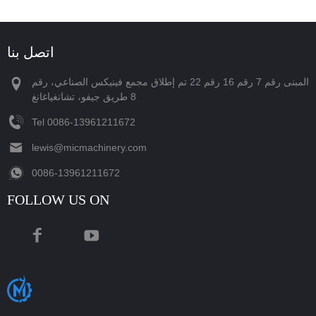
اتصل بنا
المبنى رقم 7 رقم 16 رقم 22 تم إطلاق مجمع فينيكس الصناعي، رقم
8 طريق جيفو، تشانغياغانغ
Tel
‪0086-13961211672‬
lewis@micmachinery.com
‪0086-13961211672‬
FOLLOW US ON