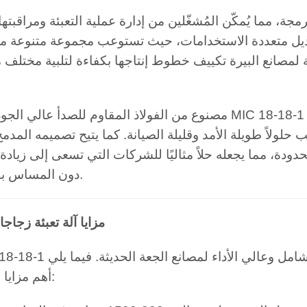
جة، مما يُمكّن المُشغّلين من إدارة عملية التعبئة ومراقبتها
تعديل متعددة الاستخدامات، حيث تستوعب مجموعة متنوعة م
ة لمصانع البيرة تكييف خطوط إنتاجها بكفاءة لتلبية مختلف
مصنوع من الفولاذ المقاوم للصدأ عالي الجودة، يتميز MIC 18-18-1 بالمتانة ومقاومة التآكل وس
ب حلولاً طويلة الأمد وقليلة الصيانة. كما يتيح تصميمه المدمج
ة، مما يجعله حلاً مثاليًا للشركات التي تسعى إلى زيادة إ
دون المساس بالمساحة.
مزايا آلة تعبئة زجاجا
امل وعالي الأداء لمصانع الجعة الحديثة. فيما يلي
أهم مزايا هذه الآلة: