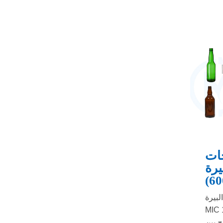
جات
MIC 12-12-1
(6
لبيرة
 المشروبات
ح بين