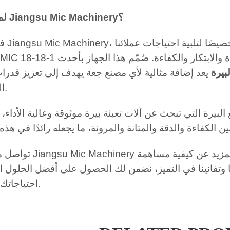
لماذا تختار Jiangsu Mic Machinery؟
في شركة nery
ة والابتكار والكفاءة. صُمّم هذا الجهاز بأحدث
الفريدة. IC 18-18-1
بيرة
يعد إضافة مثالية لأي مصنع جعة يهدف إلى تعزيز قدرات
الخاصة به.
رة التي تبحث عن آلات تعبئة بيرة موثوقة وعالية الأداء، يُعدّ جهاز MIC 18-18-1 استثمارًا ممتا
تواصل مع شركة Jiangsu Mic Machinery اليوم لمع
 وتفانينا في التميز، نضمن لك الحصول على أفضل الحلول ال
احتياجاتك الإنتاجية.