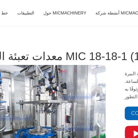
MICMACHINERY
حول MICMACHINERY
التطبيقات
خط ال
MIC 18-18-1 (1000-150)
بيرة عالية الإنتاج،
150 زجاجة في الساعة.
قًا به
CO