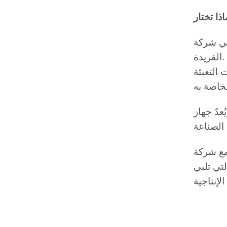
Jiangsu Mic Machi، نفخر بتقديم حلول احترافية وموثوقة مصممة خصيصًا لتلبية احتياجات عملائنا
M
 التعبئة
زًا. فهو يجمع
رفة المزيد عن كيفية مساهمة MIC 18-18-1 في الارتقاء
تي تلبي