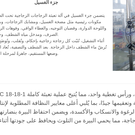
جزء الغسيل
يتضمن جزء الغسيل في آلة تعبئة الزجاجات الزجاجية تحت ا
مكونات رئيسية مثل مضخة الغسيل، ومشابك الزجاجات، ومو
واللوحة الدوارة، وقضبان التوجيه، والغطاء الواقي، وفوهات ال
الصرف، ومدخل مياه الشطف، وخزان العودة.
أثناء التشغيل، تُثبّت كل زجاجة زجاجية بإحكام، وتُقلب، وتُوض
تُرشّ ماء الشطف داخل الزجاجة. بعد الشطف والتصفية، تُعاد ا
وضعها المستقيم، جاهزةً لمرحلة التعبئة التالية.
ا جيدًا، بما يُلبي أعلى معايير النظافة المطلوبة لإنتاج
رغوة والانسكاب والأكسدة، ويضمن احتفاظ البيرة بنضارتها 
زجاجة، مما يحمي البيرة من التلوث ويحافظ على جودتها أثناء