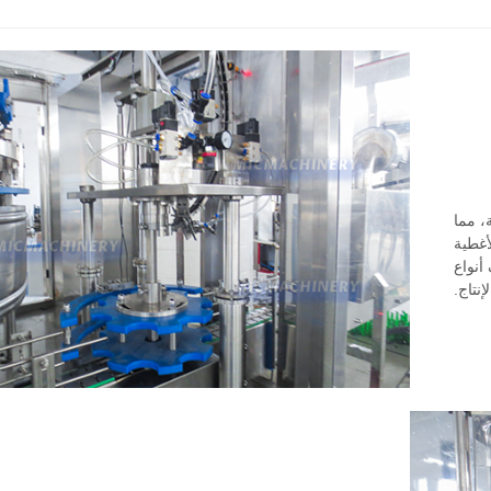
، مما
أغطية
أنواع
نتاج.