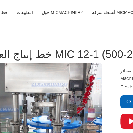
MICMACHINERY
حول MICMACHINERY
التطبيقات
خط ال
ركة Jiangsu Mic
الي الكفاءة لعصائر الفاكهة. يضمن هذا
CO