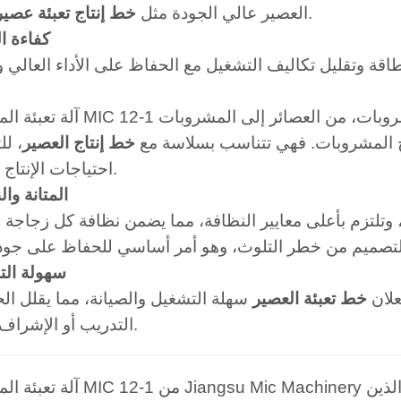
.
العصير عالي الجودة مثل
خط إنتاج تعبئة عصير
2. كفاءة 
آلة تعبئة المشروبات MIC 12-1 قادرة على معالجة مجموعة واس
تاج المشروبات. فهي تتناسب بسلاسة مع
خط إنتاج العصير
، ل
احتياجات الإنتاج المختلفة.
4. المتانة و
 وتلتزم بأعلى معايير النظافة، مما يضمن نظافة كل زجاجة 
5. سهولة ا
علان
خط تعبئة العصير
سهلة التشغيل والصيانة، مما يقلل ال
التدريب أو الإشراف المكثف.
آلة تعبئة المشروبات MIC 12-1 من Jiangsu Mic Machinery هي 