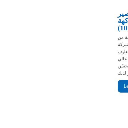
ير
MIC 12-
(1
هة من
ة Jiangsu Mic Machinery
لتغليف
 عالي
ُحسّن
L