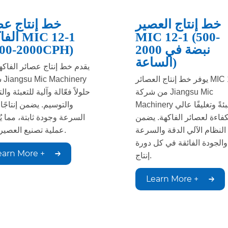
خط إنتاج العصير
خط إنتاج عص
MIC 12-1 (500-
الفاكهة 1
2000 نبضة في
000-2000CPH)
الساعة)
يقدم خط إنتاج عصائر الفاك
يوفر خط إنتاج العصائر MIC 12-1
شرك
من شركة Jiangsu Mic
حلولاً فعّالة وآلية للتعبئة وا
Machinery تعبئةً وتغليفًا عالي
والتوسيم. يضمن إنتاجًا
كفاءة لعصائر الفاكهة. يضمن
السرعة وجودة ثابتة، مما ي
 النظام الآلي الدقة والسرعة
عملية تصنيع العصير لديك.
والجودة الفائقة في كل دورة
earn More +
إنتاج.
Learn More +