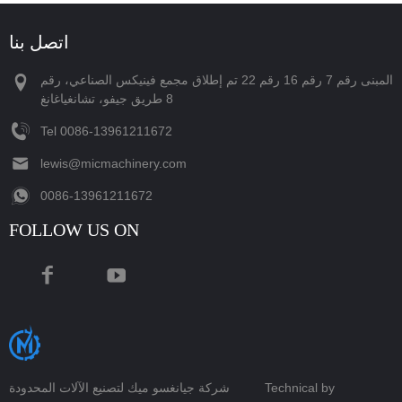
اتصل بنا
المبنى رقم 7 رقم 16 رقم 22 تم إطلاق مجمع فينيكس الصناعي، رقم
8 طريق جيفو، تشانغياغانغ
Tel
‪0086-13961211672‬
lewis@micmachinery.com
‪0086-13961211672‬
FOLLOW US ON
Technical by
شركة جيانغسو ميك لتصنيع الآلات المحدودة