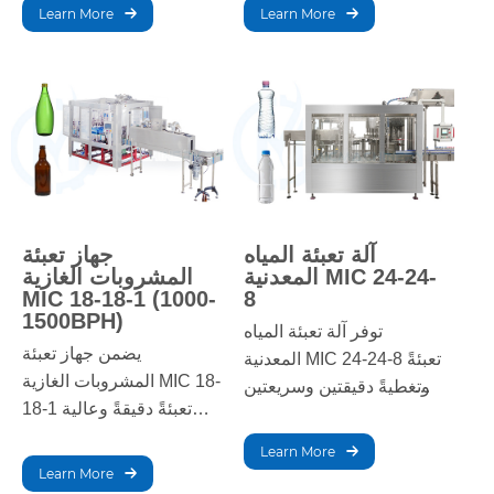
الساعة) أداءً استثنائيًا لإنتاج
الساعة. تضمن هذه الآلة دقة
Learn More
Learn More
كميات كبيرة. بفضل
عالية في التعبئة والإغلاق،
سرعاتها التي تتراوح بين
مما يجعلها مثالية لتصنيع
4000 و8000 علبة في
وتعبئة المشروبات على
الساعة، تضمن دقة التعبئة
نطاق واسع.
والإغلاق، مما يُعزز كفاءة
إنتاج المشروبات بكميات
كبيرة.
آلة تعبئة المياه
جهاز تعبئة
المعدنية MIC 24-24-
المشروبات الغازية
MIC 18-18-1 (1000-
8
1500BPH)
توفر آلة تعبئة المياه
يضمن جهاز تعبئة
المعدنية MIC 24-24-8 تعبئةً
المشروبات الغازية MIC 18-
وتغطيةً دقيقتين وسريعتين
18-1 تعبئةً دقيقةً وعالية
لإنتاج المياه المعبأة. صُممت
السرعة للمشروبات الغازية.
لضمان الكفاءة والمتانة
Learn More
بفضل تقنيته المتطورة،
وسهولة التشغيل، مما
Learn More
يضمن الجهاز جودةً وكفاءةً