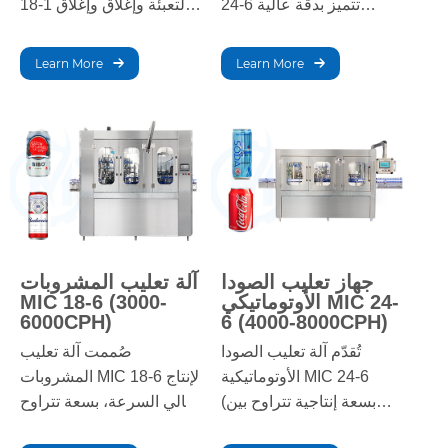
24-6 تتميز بدقة عالية
18-1 لتعبئة وإغلاق وإغلاق
وسرعة عالية، حيث تملأ ما
المشروبات الغازية بسرعة
بين 4000 و8000 عبوة في
ودقة عالية. تضمن أداءً
Learn More
Learn More
الساعة. مثالية للزيوت
موثوقًا للإنتاج على نطاق
الغذائية، حيث تجمع بين
واسع، مع الحفاظ على جودة
المتانة والكفاءة وسهولة
المنتج وتناسقه طوال عملية
التشغيل لضمان إنتاج سلس.
التعبئة.
جهاز تعليب الصودا
آلة تعليب المشروبات
الأوتوماتيكي MIC 24-
MIC 18-6 (3000-
6000CPH)
6 (4000-8000CPH)
تُقدّم آلة تعليب الصودا
صُممت آلة تعليب
الأوتوماتيكية MIC 24-6
المشروبات MIC 18-6 لإنتاج
(بسعة إنتاجية تتراوح بين
عالي السرعة، بسعة تتراوح
4000 و8000 علبة في
بين 3000 و6000 علبة في