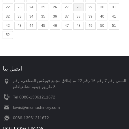
22
23
24
25
26
27
28
29
30
31
32
33
34
35
36
37
38
39
40
41
42
43
44
45
46
47
48
49
50
51
52
اتصل بنا
المبنى رقم 7 رقم 16 رقم 22 تم إطلاق مجمع فينيكس الصناعي، رقم
8 طريق جيفو، تشانغياغانغ
Tel
‪0086-13961211672‬
lewis@micmachinery.com
‪0086-13961211672‬
FOLLOW US ON