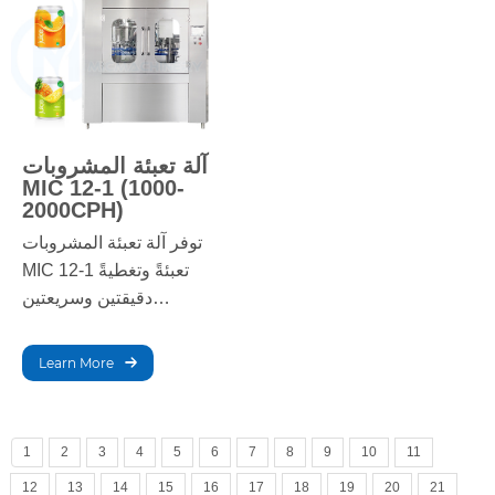
الإنتاجية ويضمن تغليفًا عالي
الجودة.
آلة تعبئة المشروبات
MIC 12-1 (1000-
2000CPH)
توفر آلة تعبئة المشروبات
MIC 12-1 تعبئةً وتغطيةً
دقيقتين وسريعتين
للمشروبات الباردة. بفضل
رؤوس التعبئة الاثني عشر،
Learn More
تضمن الآلة إنتاجًا فعالًا
وواسع النطاق، مع الحفاظ
على الجودة والاتساق في
1
2
3
4
5
6
7
8
9
10
11
كل زجاجة.
12
13
14
15
16
17
18
19
20
21