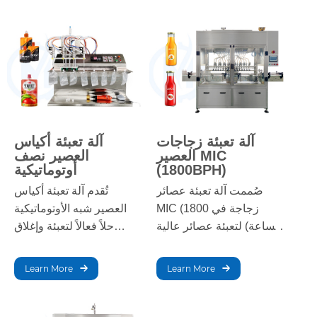
يضمن جودة تعبئة ثابتة.
ثابتتين، مما يجعله مثاليًا
للإنتاج بكميات كبيرة.
آلة تعبئة زجاجات
آلة تعبئة أكياس
العصير MIC
العصير نصف
(1800BPH)
أوتوماتيكية
صُممت آلة تعبئة عصائر
تُقدم آلة تعبئة أكياس
MIC (1800 زجاجة في
العصير شبه الأوتوماتيكية
الساعة) لتعبئة عصائر عالية
حلاً فعالاً لتعبئة وإغلاق
الكفاءة. بفضل قدرتها على
أكياس العصير. صُممت هذه
تعبئة 1800 زجاجة في
الآلة للإنتاج الصغير
Learn More
Learn More
الساعة، تضمن دقة التعبئة،
والمتوسط، وتجمع بين الدقة
وتقليل الهدر، وتحسين الإنتاج
والمرونة وسهولة
للشركات بمختلف أحجامها.
الاستخدام، مما يُعزز