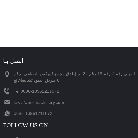
اتصل بنا
المبنى رقم 7 رقم 16 رقم 22 تم إطلاق مجمع فينيكس الصناعي، رقم
8 طريق جيفو، تشانغياغانغ
Tel
‪0086-13961211672‬
lewis@micmachinery.com
‪0086-13961211672‬
FOLLOW US ON