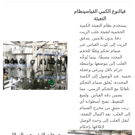
في
النوع الكمي القياسي
نظام
التعبئة
يستخدم نظام التعبئة الكمية
الحجمية لتعبئة علب الزيت
دقةً بدون تلامس. يتدفق
الزيت إلى كوب القياس عبر
صمام تحكم وفقًا للحجم
المحدد مسبقًا، بينما تُوجَّه
العلب إلى موضعها بواسطة
حزام ناقل وبرغي وعجلة
نجمية. عند الوصول إلى الكمية
المحددة، يُغلق صمام التحكم
تلقائيًا مع التحكم الزمني، مما
يضمن دقة القياس. ولمنع
التنقيط، تضخ أسطوانة أي
زيت متبقٍ من مخرج الصمام
إلى العلب. بعد اكتمال التعبئة،
تُنقل العلب إلى وحدة الوصل
لإغلاقها بإحكام.
جرعات النيتروجين السائل