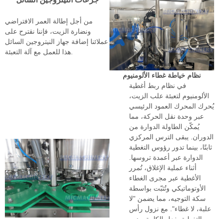
من أجل إطالة العمر الافتراضي
ونضارة الزيت، فإننا نقترح على
عملائنا إضافة جهاز النيتروجين السائل
هذا للعمل مع آلة التعبئة.
نظام خياطة غطاء الألومنيوم
في نظام ربط أغطية
الألومنيوم لتعبئة علب الزيت،
يُحرك المحرك العمود الرئيسي
عبر وحدة نقل الحركة، مما
يُمكّن الطاولة الدوارة من
الدوران. يبقى الترس المركزي
ثابتًا، بينما تدور رؤوس التغطية
الدوارة عبر أعمدة تروسها.
أثناء عملية الإغلاق، تُمرر
الأغطية عبر مجرى الغطاء
الأوتوماتيكي وتُثبّت بواسطة
سكة التوجيه، مما يضمن "لا
علبة، لا غطاء". مع نزول رأس