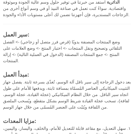
الدائرية
استفد من خبرتنا في توفير حلول وسم عالية الجودة وموثوقة
واقتصادية. سواءً كنت تعمل في صناعة النبيذ أو في وسم أنواع أخرى من
الزجاجات المستديرة، فإن أجهزتنا تضمن لك أعلى مستويات الأداء والجودة.
سير العمل:
وضع المنتجات المصنفة يدويًا (قرص فرز متصل أو زجاجي) -> الفصل
التلقائي وتصحيح ونقل المنتجات -> اختبار المنتج -> وضع العلامات على
المنتج -> جمع المنتجات المصنفة (الدخول في العملية التالية) -> إزالة
المنتجات.
مبدأ العمل:
بعد دخول الزجاجة إلى سير ناقل آلة الوسم، تُغذّى بسرعة ثابتة. يفصل جهاز
التثبيت الميكانيكي العناصر المُسمّاة بمسافة ثابتة، ويدفعها للأمام على طول
اتجاه سير الناقل. من خلال النظام الميكانيكي (عجلة القيادة، عجلة الوسم،
لفافة)، تسحب عجلة القيادة شريط الوسم بشكل متقطع، ويُسحب الملصق
من اللفافة ويُثبّت على العنصر المُسمّى من خلال جهاز الوسم.
مزايا المعدات:
١. سهل التعديل، مع مقاعد قابلة للتعديل للأمام، والخلف، واليسار، واليمين،