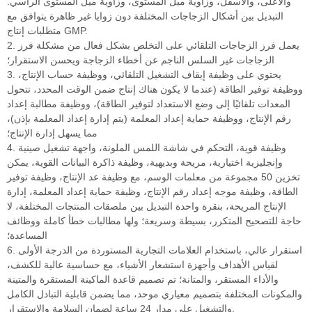
والأعلى، والأسفل، وزاوية ميل المستوى، وزاوية ميل المستوى الرأسي.
التبديل بين أشكال الزجاجات المختلفة دون زوايا غير ظاهرة يتوافق مع
متطلبات إنتاج GMP.
2. يعمل فرز الزجاجات التلقائي على التخلص بشكل فعال من مشكلة فرز
الزجاجات غير السلس الناجم عن أخطاء الزجاجة ويحسن الاستقرار؛
3. يحتوي على وظيفة إيقاف التشغيل التلقائي، ووظيفة حساب الإنتاج،
ووظيفة توفير الطاقة (عندما لا يكون هناك إنتاج ضمن الوقت المحدد، تتحول
المعدات تلقائيًا إلى وضع الاستعداد لتوفير الطاقة)، ووظيفة مطالبة إعداد
رقم الإنتاج، ووظيفة حماية إعداد المعلمة (يتم إدارة إعداد المعلمة بإذن)،
مما يسهل إدارة الإنتاج؛
4. وظيفة قوية، التحكم في شاشة اللمس الملونة، واجهة تشغيل صينية
وإنجليزية اختيارية، مريحة وبديهية، وظيفة ذاكرة البيانات القوية، يمكن
تخزين 50 مجموعة من معلمات الوسم، مع وظيفة عد الإنتاج، وظيفة توفير
الطاقة، وظيفة موجه إعداد رقم الإنتاج، وظيفة حماية إعداد المعلمة، إدارة
الإنتاج المريحة، بنقرة واحدة التبديل بين ملصقات المنتجات المختلفة، لا
حاجة للتصحيح المتكرر، بسيطة وسريعة؛ ولها مطالبات خطأ كاملة ووظائف
المساعدة؛
6. استقرار عالي، باستخدام العلامات التجارية المستوردة من الدرجة الأولى
لقياس الأهداف وأجهزة استشعار الأشياء، مع حساسية عالية للكشف،
والأداء المستقر، والمتانة؛ تم تصميم قاعدة الماكينة المستقرة والمتينة
والمكونات المختلفة بتصميم معياري موحد، مما يضمن قابلية التبادل الكامل
والتشغيل على مدار 24 ساعة لضمان السلامة والاستقرار.