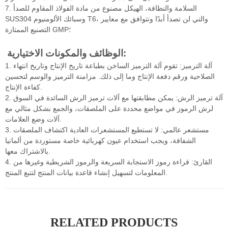
7. السلامة والنظافة، الهيكل مصنوع من مادة الفولاذ المقاوم للصدأ
SUS304 وسبائك الألومنيوم T6، والتي لن تصدأ أبدًا وتتوافق مع معايير
التصنيع الممتازة GMP؛
الوظائف والمكونات الاختيارية:
1. آلة الترميز: تقوم آلة الترميز الساخن بطباعة تاريخ الإنتاج وتاريخ انتهاء
الصلاحية ورقم دفعة الإنتاج وما إلى ذلك. مزامنة الترميز والوسم لتحسين
كفاءة الإنتاج.
2. آلة ترميز الرش: يمكن مطابقتها مع آلات ترميز الرش السائدة في السوق
لرش الرموز في مواضع محددة على الملصقات، والجمع بشكل مثالي مع
آلات وضع العلامات.
3. مستشعر عالمي: لا تستطيع المستشعرات العادية اكتشاف الملصقات
الشفافة، ويجب استخدام عيون كهربائية خاصة مستوردة من ألمانيا
بالاشتراك معها.
4. القارئ: قراءة رموز الاستجابة السريعة والرموز الشريطية وغيرها من
المعلومات لتسهيل إنشاء قاعدة بيانات المنتج لتتبع المنتج.
RELATED PRODUCTS