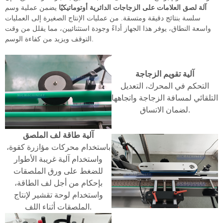
آلة لصق العلامات على الزجاجات الدائرية أوتوماتيكيًا
يضمن عملية وسم
سلسة بنتائج دقيقة ومتسقة. من عمليات الإنتاج الصغيرة إلى العمليات
واسعة النطاق، يوفر هذا الجهاز أداءً وجودة استثنائيين، مما يقلل من وقت
التوقف ويزيد من كفاءة الوسم.
آلية تقويم الزجاجة
التحكم في المحرك، التعديل
التلقائي لمسافة الزجاجة واتجاهها
لضمان الاتساق.
آلية طاقة لف الملصق
باستخدام محركات مؤازرة كقوة،
واستخدام آلية غريبة الأطوار
للضغط على ورق الملصقات
بإحكام من أجل لف الطاقة،
واستخدام لوحة تقشير لإنتاج
الملصقات أثناء اللف.