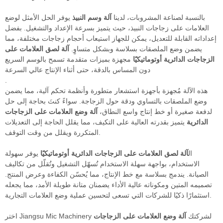
بالنسبة لصناعة المشروبات، لدينا
آلة وسم النبيذ
يوفر الحل الأمثل لوضع
العلامات على زجاجات النبيذ، حيث يتميز بسرعة الإعداد والتشغيل. بفضل
إعداداته القابلة للتعديل، يمكن للجهاز استيعاب أحجام زجاجات مختلفة، مما
يضمن وضع الملصقات بسلاسة وبشكل متساوٍ.
آلة لصق العلامات على
الزجاجات الدائرية أوتوماتيكيًا
مجهزة بميزات متقدمة تسمح بالوسم السريع
دون المساس بالدقة، حتى أثناء الإنتاج عالي السرعة
.
هذه الآلة مُجهزة بأجهزة استشعار متطورة وأنظمة تحكم آلية، مما يضمن
وضع الملصقات بالتساوي ودقة حول الزجاجة. سواءً كنتَ بحاجة إلى حل
لدفعة صغيرة أو خط إنتاج واسع النطاق،
آلة وضع العلامات على الزجاجات
الدائرية
يتميز بقدرته العالية على التكيف، مما يقلل الحاجة إلى التعديلات
المتكررة ويقلل من وقت التوقف.
ال
آلة لصق العلامات على الزجاجات الدائرية أوتوماتيكيًا
يوفر سهولة
الاستخدام، بواجهة سهلة الاستخدام تُسهّل التشغيل وتُقلّل من تكاليف
الصيانة. يندمج بسلاسة مع خط الإنتاج، مما يُحسّن الكفاءة وعرض المنتج.
تصميمه المتين ومكوناته عالية الأداء يضمنان متانة طويلة الأمد، مما يجعله
استثمارًا ذكيًا للشركات التي تسعى لتحسين عملية وضع العلامات التجارية.
اختر Jiangsu Mic Machinery لشركتك
آلة وضع العلامات على الزجاجات