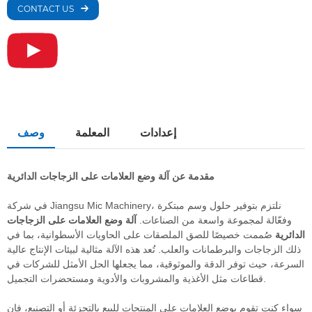
CONTACT US
إعدادات
المعلمة
وصف
مقدمة عن آلة وضع العلامات على الزجاجات الدائرية
في شركة Jiangsu Mic Machinery، نلتزم بتوفير حلول وسم مبتكرة
وفعّالة لمجموعة واسعة من الصناعات.
آلة وضع العلامات على الزجاجات
الدائرية
صُممت خصيصًا للصق الملصقات على الحاويات الأسطوانية، بما في
ذلك الزجاجات والبرطمانات والعلب. تُعد هذه الآلة مثالية لبيئات الإنتاج عالية
السرعة، حيث توفر الدقة والموثوقية، مما يجعلها الحل الأمثل للشركات في
قطاعات مثل الأغذية والمشروبات والأدوية ومستحضرات التجميل.
سواء كنت تقوم بوضع العلامات على المنتجات للبيع بالتجزئة أو التصنيع، فإن