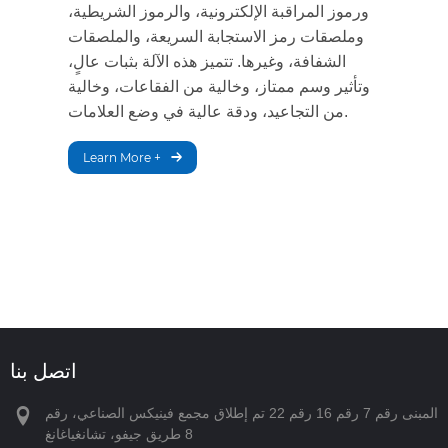
ورموز المراقبة الإلكترونية، والرموز الشريطية،
وملصقات رمز الاستجابة السريعة، والملصقات
الشفافة، وغيرها. تتميز هذه الآلة بثبات عالٍ،
وتأثير وسم ممتاز، وخالية من الفقاعات، وخالية
من التجاعيد، ودقة عالية في وضع العلامات.
Learn More +
اتصل بنا
المبنى رقم 7 رقم 16 رقم 22 تم إطلاق مجمع فينيكس الصناعي، رقم
8 طريق جيفو، تشانغياغانغ