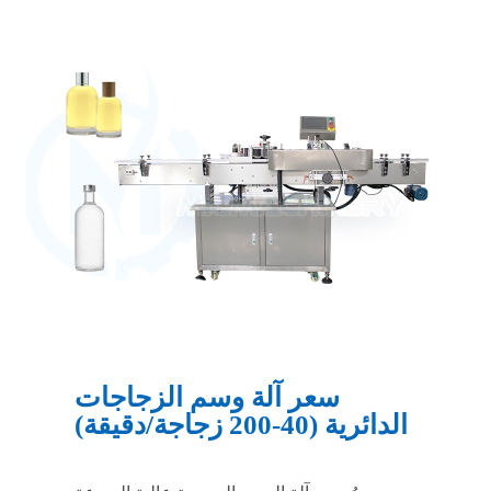
سعر آلة وسم الزجاجات
الدائرية (40-200 زجاجة/دقيقة)