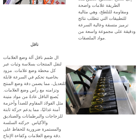
الطريقة علامات واضحة
ومقاومة للتلطخ، وهي مثالية
للتطبيقات التي تتطلب نتائج
ترميز متسقة وعالية السرعة
ودقيقة على مجموعة واسعة من
مواد الملصقات.
ناقل
ال
صُمم ناقل آلة وضع العلامات
لنقل المنتجات بسلاسة وثبات عبر
كل محطة وضع علامات. مزود
بخاصية تحكم في السرعة قابلة
للتعديل، مما يضمن دقة وضع المنتج
وتزامنه مع رأس وضع العلامات.
يُصنع الناقل عادةً من مواد متينة
مثل الفولاذ المقاوم للصدأ وأحزمة
آمنة غذائيًا، مما يدعم حركة ثابتة
للزجاجات والبرطمانات والصناديق
والأكياس. حركته السلسة
والمستمرة ضرورية للحفاظ على
دقة وضع العلامات وكفاءة الإنتاج.