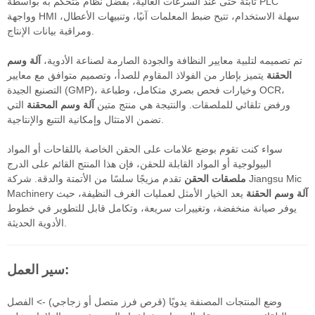
ثابتة حتى عند السرعات العالية، بفضل نظام مُتحكم به بواسطة PLC
وواجهة HMI سهلة الاستخدام، تتيح ضبط المعلمات آنيًا، وتنبيهات الأعطال،
ومراقبة بيانات الإنتاج.
تم تصميمه لتلبية معايير النظافة والجودة الصارمة لصناعة الأدوية،
آلة وسم
الحقنة
يتميز بإطار من الفولاذ المقاوم للصدأ، وتصميم متوافق مع معايير
التصنيع الجيدة (GMP)، وخيارات فحص بصري متكامل، وطباعة OCR،
ورفض تلقائي للملصقات. والنتيجة هي منتج متين
آلة وسم المحقنة
التي
تضمن الامتثال وإمكانية التتبع والإنتاجية.
سواء كنت تقوم بوضع علامات على الحقن الخاصة باللقاحات أو المواد
البيولوجية أو المواد القابلة للحقن، فإن هذا المنتج القائم على الدرج
ملصقات الحقن
تقدم مزيجًا سلسًا من الأتمتة والدقة. شركة Jiangsu Mic
آلة وسم الحقنة
يعد الخيار الأمثل لعمليات الغرف النظيفة، حيث
Machinery
يوفر صيانة منخفضة، وتغييرات سريعة، وتكامل قابل للتطوير في خطوط
الأدوية الحديثة.
سير العمل:
وضع المنتجات المصنفة يدويًا (قرص فرز متصل أو زجاجي) -> الفصل