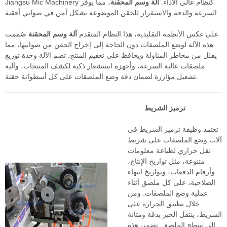
Jiangsu Mic Machinery كنظام عالي الأداء.
آلة وسم المحقنة
، مما يوفر
السرعة والدقة والاستقرار للحقن الموضوعة بشكل آمن في صواني أفقية.
على عكس الأنظمة التقليدية، هذا النظام المتقدم
آلة وسم المحقنة
صُممت
هذه الآلة لوضع الملصقات دون الحاجة إلى إخراج الحقن من صوانيها، مما
يقلل من مخاطر المناولة ويحافظ على تعقيم المنتج. تضم الآلة وحدة توزيع
ملصقات عالية السرعة، وأجهزة استشعار ذكية لكشف المنتجات، وآلية
تشغيل مؤازرة لضمان دقة وضع الملصقات على كل أسطوانة حقنة.
ترميز الشريط
تعتمد وظيفة ترميز الشريط في
آلات وضع الملصقات على شريط
نقل حراري لطباعة معلومات
متنوعة، مثل تواريخ الإنتاج،
وأرقام الدفعات، وتواريخ انتهاء
الصلاحية، على كل ملصق أثناء
عملية وضع الملصقات. ومن
خلال تطبيق الحرارة على
الشريط، ينتقل الحبر بدقة ومتانة
إلى سطح الملصق. تضمن هذه