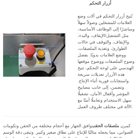
أزرار التحكم
تُتيح أزرار التحكم في آلات وضع
العلامات للمشغلين وصولاً سهلاً
ومباشرًا إلى الوظائف الأساسية،
مثل التشغيل/الإيقاف، والبدء،
والإيقاف، والتوقف في حالات
الطوارئ، وتغذية الملصقات،
ووضع العلامات يدويًا. بفضل
وضوح الملصقات ووضوح موقعها
الهندسي على لوحة التحكم، تتيح
هذه الأزرار تعديلات سريعة
واستجابات فورية أثناء الإنتاج.
وتضمن، إلى جانب مصابيح
المؤشر وأقفال الأمان، تشغيلًا
سهل الاستخدام وتعاملًا آمنًا مع
الآلة في مختلف ظروف العمل.
كمرن
ملصقات الحقن
يتوافق الجهاز مع أحجام مختلفة من الحقن وتكوينات
الصواني، مما يجعله مثاليًا للإنتاج على نطاق صغير وكبير. وتبقى دقة الوسم