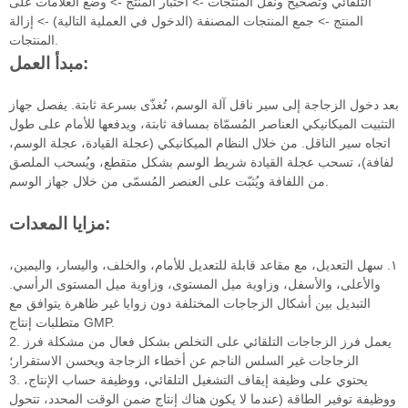
التلقائي وتصحيح ونقل المنتجات -> اختبار المنتج -> وضع العلامات على
المنتج -> جمع المنتجات المصنفة (الدخول في العملية التالية) -> إزالة
المنتجات.
مبدأ العمل:
بعد دخول الزجاجة إلى سير ناقل آلة الوسم، تُغذّى بسرعة ثابتة. يفصل جهاز
التثبيت الميكانيكي العناصر المُسمّاة بمسافة ثابتة، ويدفعها للأمام على طول
اتجاه سير الناقل. من خلال النظام الميكانيكي (عجلة القيادة، عجلة الوسم،
لفافة)، تسحب عجلة القيادة شريط الوسم بشكل متقطع، ويُسحب الملصق
من اللفافة ويُثبّت على العنصر المُسمّى من خلال جهاز الوسم.
مزايا المعدات:
١. سهل التعديل، مع مقاعد قابلة للتعديل للأمام، والخلف، واليسار، واليمين،
والأعلى، والأسفل، وزاوية ميل المستوى، وزاوية ميل المستوى الرأسي.
التبديل بين أشكال الزجاجات المختلفة دون زوايا غير ظاهرة يتوافق مع
متطلبات إنتاج GMP.
2. يعمل فرز الزجاجات التلقائي على التخلص بشكل فعال من مشكلة فرز
الزجاجات غير السلس الناجم عن أخطاء الزجاجة ويحسن الاستقرار؛
3. يحتوي على وظيفة إيقاف التشغيل التلقائي، ووظيفة حساب الإنتاج،
ووظيفة توفير الطاقة (عندما لا يكون هناك إنتاج ضمن الوقت المحدد، تتحول