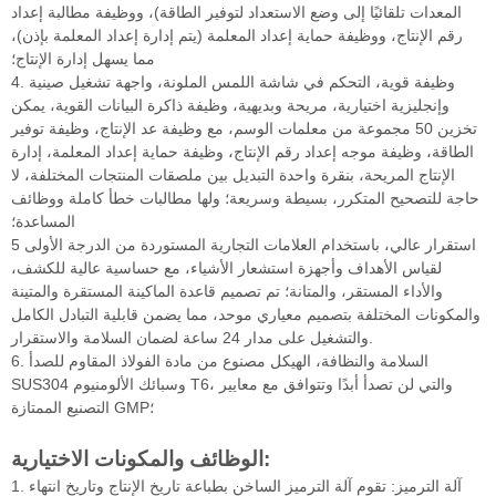
المعدات تلقائيًا إلى وضع الاستعداد لتوفير الطاقة)، ووظيفة مطالبة إعداد
رقم الإنتاج، ووظيفة حماية إعداد المعلمة (يتم إدارة إعداد المعلمة بإذن)،
مما يسهل إدارة الإنتاج؛
4. وظيفة قوية، التحكم في شاشة اللمس الملونة، واجهة تشغيل صينية
وإنجليزية اختيارية، مريحة وبديهية، وظيفة ذاكرة البيانات القوية، يمكن
تخزين 50 مجموعة من معلمات الوسم، مع وظيفة عد الإنتاج، وظيفة توفير
الطاقة، وظيفة موجه إعداد رقم الإنتاج، وظيفة حماية إعداد المعلمة، إدارة
الإنتاج المريحة، بنقرة واحدة التبديل بين ملصقات المنتجات المختلفة، لا
حاجة للتصحيح المتكرر، بسيطة وسريعة؛ ولها مطالبات خطأ كاملة ووظائف
المساعدة؛
5 استقرار عالي، باستخدام العلامات التجارية المستوردة من الدرجة الأولى
لقياس الأهداف وأجهزة استشعار الأشياء، مع حساسية عالية للكشف،
والأداء المستقر، والمتانة؛ تم تصميم قاعدة الماكينة المستقرة والمتينة
والمكونات المختلفة بتصميم معياري موحد، مما يضمن قابلية التبادل الكامل
والتشغيل على مدار 24 ساعة لضمان السلامة والاستقرار.
6. السلامة والنظافة، الهيكل مصنوع من مادة الفولاذ المقاوم للصدأ
SUS304 وسبائك الألومنيوم T6، والتي لن تصدأ أبدًا وتتوافق مع معايير
التصنيع الممتازة GMP؛
الوظائف والمكونات الاختيارية:
1. آلة الترميز: تقوم آلة الترميز الساخن بطباعة تاريخ الإنتاج وتاريخ انتهاء