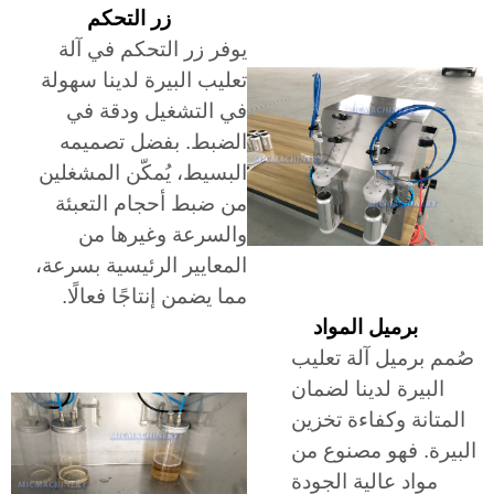
زر التحكم
يوفر زر التحكم في آلة
تعليب البيرة لدينا سهولة
في التشغيل ودقة في
الضبط. بفضل تصميمه
البسيط، يُمكّن المشغلين
من ضبط أحجام التعبئة
والسرعة وغيرها من
المعايير الرئيسية بسرعة،
مما يضمن إنتاجًا فعالًا.
برميل المواد
صُمم برميل آلة تعليب
البيرة لدينا لضمان
المتانة وكفاءة تخزين
البيرة. فهو مصنوع من
مواد عالية الجودة