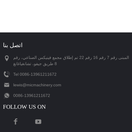
اتصل بنا
المبنى رقم 7 رقم 16 رقم 22 تم إطلاق مجمع فينيكس الصناعي، رقم
8 طريق جيفو، تشانغياغانغ
Tel
‪0086-13961211672‬
lewis@micmachinery.com
‪0086-13961211672‬
FOLLOW US ON