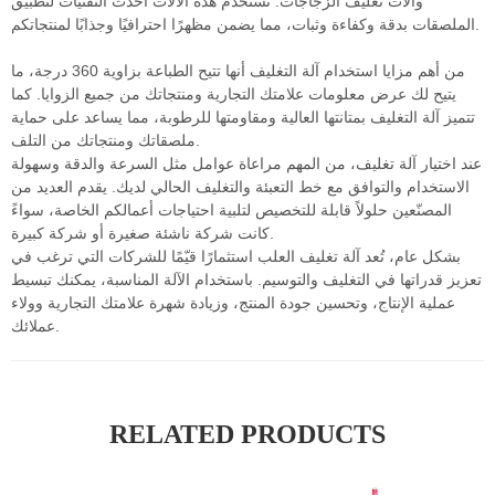
وآلات تغليف الزجاجات. تستخدم هذه الآلات أحدث التقنيات لتطبيق
الملصقات بدقة وكفاءة وثبات، مما يضمن مظهرًا احترافيًا وجذابًا لمنتجاتكم.
من أهم مزايا استخدام آلة التغليف أنها تتيح الطباعة بزاوية 360 درجة، ما
يتيح لك عرض معلومات علامتك التجارية ومنتجاتك من جميع الزوايا. كما
تتميز آلة التغليف بمتانتها العالية ومقاومتها للرطوبة، مما يساعد على حماية
ملصقاتك ومنتجاتك من التلف.
عند اختيار آلة تغليف، من المهم مراعاة عوامل مثل السرعة والدقة وسهولة
الاستخدام والتوافق مع خط التعبئة والتغليف الحالي لديك. يقدم العديد من
المصنّعين حلولاً قابلة للتخصيص لتلبية احتياجات أعمالكم الخاصة، سواءً
كانت شركة ناشئة صغيرة أو شركة كبيرة.
بشكل عام، تُعد آلة تغليف العلب استثمارًا قيّمًا للشركات التي ترغب في
تعزيز قدراتها في التغليف والتوسيم. باستخدام الآلة المناسبة، يمكنك تبسيط
عملية الإنتاج، وتحسين جودة المنتج، وزيادة شهرة علامتك التجارية وولاء
عملائك.
RELATED PRODUCTS