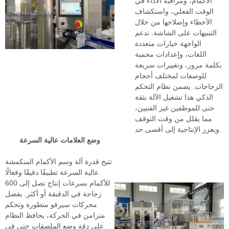
الأكمام، ومراقبة الأداء في
الوقت الفعلي، واستكشاف
الأخطاء وإصلاحها من خلال
التنبيهات على الشاشة. تدعم
الواجهة خيارات متعددة
اللغات، وإعدادات محمية
بكلمة مرور، وتغييرات سريعة
للوصفات لمختلف أحجام
الزجاجات. يضمن نظام التحكم
الذكي هذا تشغيل الآلة بثقة
حتى للموظفين غير الفنيين،
مما يقلل من وقت التوقف
ويعزز الإنتاجية إلى أقصى حد.
وضع العلامات عالية السرعة
تتيح قدرة آلة وسم الأكمام المنكمشة
عالية السرعة تطبيقًا دقيقًا وفعالًا
للأكمام بسرعات إنتاج تصل إلى 600
زجاجة في الدقيقة أو أكثر. بفضل
محركات سيرفو متطورة وتحكم
متزامن في الحركة، يحافظ النظام
على دقة وضع الملصقات حتى في