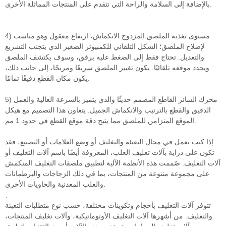
بالإضافة إلى السلامة والراحة التي تتقدم على المنتجات المماثلة الأخرى.
4) مستوى تغذية الملصق المزدوج الانكماش، ارتفاع معقول وهو مناسب
لإصلاح الملصق؛ الشكل التلقائي للكمبيوتر الصغير الذي يتجنب التشريع
والتعديل. تحتاج فقط إلى الضغط عليه برفق، وسوف يكتشف الملصق
ويحدد موقعه تلقائيًا. يكون تغيير الملصق سريعًا ومريحًا، إلى جانب ذلك،
يكون مكان القطع دقيقًا تمامًا.
5) محرك السائر القاطع المصمم حديثًا والذي يتميز بالسرعة العالية والعمل
الدقيق والقطع بالترتيب والانكماش الجميل. يتعاون هذا التصميم مع هيكل
الموقع المتزامن للملصق مما يتيح دقة موقع القطع في حدود 1 مم.
إذا كنت تعمل في مجال التعبئة والتغليف أو وضع العلامات أو التصنيع، فقد
تكون على دراية بآلات تغليف العلب، المعروفة أيضًا باسم آلات التغليف أو
آلات التغليف. صُممت هذه الأنظمة الآلية لتطبيق ملصقات التغليف المنكمش
على مجموعة متنوعة من المنتجات، بما في ذلك الزجاجات والبرطمانات
والعلب المعدنية والحاويات الأخرى.
、
تتوفر آلات التغليف بأحجام وتكوينات مختلفة، حسب نوع متطلبات التعبئة
والتغليف. من أشهرها آلات التغليف الأوتوماتيكية، وآلات تغليف المنتجات،