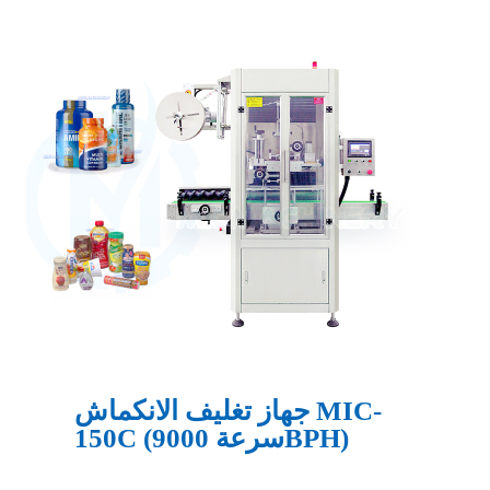
جهاز تغليف الانكماش MIC-
150C (سرعة 9000BPH)