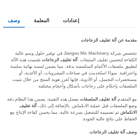
إعدادات
المعلمة
وصف
مقدمة عن آلة تغليف الزجاجات
تتخصص شركة Jiangsu Mic Machinery في توفير حلول وسم عالية
الكفاءة لتحسين تغليف المنتجات.
آلة تغليف الزجاجات
صُممت هذه الآلة
لتطبيق ملصقات الأكمام المنكمشة بدقة، مما يضمن لمسة نهائية سلسة
واحترافية. سواءً استُخدمت في صناعات المشروبات، أو الأغذية، أو
مستحضرات التجميل، أو الأدوية، فإنها تُعزز هوية المنتج من خلال تثبيت
الملصقات بإحكام على زجاجات بأشكال وأحجام مختلفة.
مع المتقدم
آلة تغليف الملصقات
بفضل هذه التقنية، يضمن هذا النظام دقة
وضع الملصقات قبل عملية الانكماش. بالإضافة إلى ذلك،
آلة تغليف
الانكماش
تم تصميمه للتشغيل بسرعة عالية، مما يحسن كفاءة الإنتاج مع
الحفاظ على نتائج عالية الجودة.
وصف
آلة تغليف الزجاجات