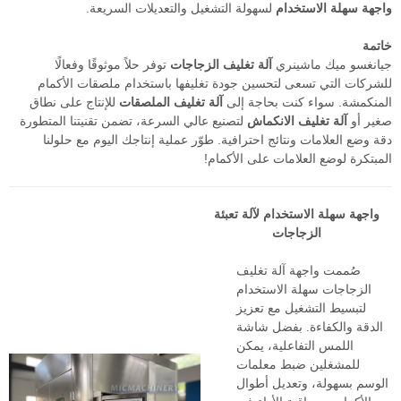
واجهة سهلة الاستخدام
لسهولة التشغيل والتعديلات السريعة.
خاتمة
جيانغسو ميك ماشينري
آلة تغليف الزجاجات
توفر حلاً موثوقًا وفعالًا
للشركات التي تسعى لتحسين جودة تغليفها باستخدام ملصقات الأكمام
المنكمشة. سواء كنت بحاجة إلى
آلة تغليف الملصقات
للإنتاج على نطاق
صغير أو
آلة تغليف الانكماش
لتصنيع عالي السرعة، تضمن تقنيتنا المتطورة
دقة وضع العلامات ونتائج احترافية. طوّر عملية إنتاجك اليوم مع حلولنا
المبتكرة لوضع العلامات على الأكمام!
واجهة سهلة الاستخدام لآلة تعبئة
الزجاجات
صُممت واجهة آلة تغليف
الزجاجات سهلة الاستخدام
لتبسيط التشغيل مع تعزيز
الدقة والكفاءة. بفضل شاشة
اللمس التفاعلية، يمكن
للمشغلين ضبط معلمات
الوسم بسهولة، وتعديل أطوال