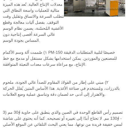
معدلات الإنتاج العالية. تُعد هذه الميزة
مثالية للعمليات واسعة النطاق التي
تتطلب السرعة والاتساق وتقليل وقت
التوقف. بفضل آليات معالجة وقطع
الأغشية المُحسّنة، يضمن نظام الوسم
عالي السرعة أقصى إنتاجية دون
المساس بجودة الوسم.
١) صُممت آلة وسم الأكمام PM-150 خصيصًا لتلبية المتطلبات الدقيقة
للمصنعين والموردين. يمكن استخدامها بشكل مستقل أو مدمج مع خط
الإنتاج، مع مراعاة سرعات معدات التعبئة المتوافقة.
٢) مبني على إطار من الفولاذ المقاوم للصدأ عالي الجودة، ملحوم
بالدرزات، ومُستخدم في صناعة الأغذية. هذا الأساس المتين يُقلل الحركة
والاهتزاز إلى أدنى حد لضمان دقة وتناسق عملية وضع العلامات.
3) تصميم رأس القاطع الوحدة في الصين والذي ينطبق على حاوية ∮30 مم
- ∮130 مم. لا تحتاج أبدًا إلى تغييره أو تصحيحه. كما أنه يحتوي على شاشة
لمس خفيفة فريدة من نوعها، مما يعني البحث التلقائي عن الموقع الأصلي