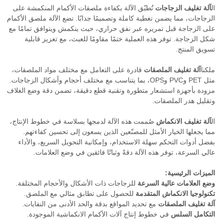
ال
آلة تغليف الزجاجات
تُطبّق الآلة بكفاءة ملصقات الأكمام المنكمشة على
الزجاجات، مما يضمن تغطية كاملة وتصميمًا جذابًا. تضع الآلة ملصق الأكمام
على الزجاجة قبل تمريره عبر نفق حراري، حيث ينكمش ويتوافق تمامًا مع
شكل الزجاجة. توفر هذه العملية ختمًا مقاومًا للعبث، مع تعزيز قابلية
تسويق المنتج.
ملكنا
آلة تغليف الملصقات
قادرة على التعامل مع مختلف مواد الملصقات،
مثل PET وPVC وOPS، بما يتناسب مع مختلف أحجام وأشكال الزجاجات.
مزودة بأجهزة استشعار متطورة وتقنية قطع دقيقة، تضمن دقة وضع الغلاف
وتقليل هدر الملصقات.
ال
آلة تغليف الانكماش
صُممت هذه الآلة لدمجها بسلاسة في خطوط الإنتاج،
مما يجعلها الخيار الأمثل للمصنّعين الذين يسعون إلى تحسين كفاءتهم.
بفضل أدوات التحكم سهلة الاستخدام، وإمكانية التحويل السريع، والأداء
عالي السرعة، توفر هذه الآلة دقةً وثباتًا فائقين في وضع العلامات.
الميزات الرئيسية:
وضع العلامات عالية السرعة
للزجاجات ذات الأشكال والأحجام المختلفة.
تكنولوجيا الانكماش المتقدمة
للحصول على تطابق مثالي مع الملصق.
آلة تغليف الملصقات
مع تحديد المواقع بدقة والحد الأدنى من النفايات.
التكامل السلس
في خطوط إنتاج آلات الأكمام الانكماشية الموجودة.