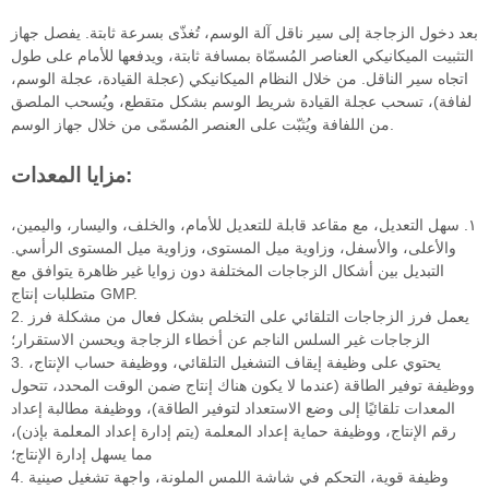
بعد دخول الزجاجة إلى سير ناقل آلة الوسم، تُغذّى بسرعة ثابتة. يفصل جهاز
التثبيت الميكانيكي العناصر المُسمّاة بمسافة ثابتة، ويدفعها للأمام على طول
اتجاه سير الناقل. من خلال النظام الميكانيكي (عجلة القيادة، عجلة الوسم،
لفافة)، تسحب عجلة القيادة شريط الوسم بشكل متقطع، ويُسحب الملصق
من اللفافة ويُثبّت على العنصر المُسمّى من خلال جهاز الوسم.
مزايا المعدات:
١. سهل التعديل، مع مقاعد قابلة للتعديل للأمام، والخلف، واليسار، واليمين،
والأعلى، والأسفل، وزاوية ميل المستوى، وزاوية ميل المستوى الرأسي.
التبديل بين أشكال الزجاجات المختلفة دون زوايا غير ظاهرة يتوافق مع
متطلبات إنتاج GMP.
2. يعمل فرز الزجاجات التلقائي على التخلص بشكل فعال من مشكلة فرز
الزجاجات غير السلس الناجم عن أخطاء الزجاجة ويحسن الاستقرار؛
3. يحتوي على وظيفة إيقاف التشغيل التلقائي، ووظيفة حساب الإنتاج،
ووظيفة توفير الطاقة (عندما لا يكون هناك إنتاج ضمن الوقت المحدد، تتحول
المعدات تلقائيًا إلى وضع الاستعداد لتوفير الطاقة)، ووظيفة مطالبة إعداد
رقم الإنتاج، ووظيفة حماية إعداد المعلمة (يتم إدارة إعداد المعلمة بإذن)،
مما يسهل إدارة الإنتاج؛
4. وظيفة قوية، التحكم في شاشة اللمس الملونة، واجهة تشغيل صينية