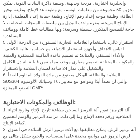
وإنجليزية اختيارية، مريحة وبديهية، وظيفة ذاكرة البيانات القوية، يمكن
تخزين 50 مجموعة من معلمات الوسم، مع وظيفة عد الإنتاج، وظيفة توفير
الطاقة، وظيفة موجه إعداد رقم الإنتاج، وظيفة حماية إعداد المعلمة، إدارة
الإنتاج المريحة، بنقرة واحدة التبديل بين ملصقات المنتجات المختلفة، لا
حاجة للتصحيح المتكرر، بسيطة وسريعة؛ ولها مطالبات خطأ كاملة ووظائف
المساعدة؛
5 استقرار عالي، باستخدام العلامات التجارية المستوردة من الدرجة الأولى
لقياس الأهداف وأجهزة استشعار الأشياء، مع حساسية عالية للكشف،
والأداء المستقر، والمتانة؛ تم تصميم قاعدة الماكينة المستقرة والمتينة
والمكونات المختلفة بتصميم معياري موحد، مما يضمن قابلية التبادل الكامل
والتشغيل على مدار 24 ساعة لضمان السلامة والاستقرار.
6. السلامة والنظافة، الهيكل مصنوع من مادة الفولاذ المقاوم للصدأ
SUS304 وسبائك الألومنيوم T6، والتي لن تصدأ أبدًا وتتوافق مع معايير
التصنيع الممتازة GMP؛
الوظائف والمكونات الاختيارية:
1. آلة الترميز: تقوم آلة الترميز الساخن بطباعة تاريخ الإنتاج وتاريخ انتهاء
الصلاحية ورقم دفعة الإنتاج وما إلى ذلك. مزامنة الترميز والوسم لتحسين
كفاءة الإنتاج.
2. آلة ترميز الرش: يمكن مطابقتها مع آلات ترميز الرش السائدة في السوق
لرش الرموز في مواضع محددة على الملصقات، والجمع بشكل مثالي مع