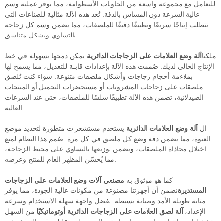
للتعامل مع مجموعة واسعة من الحاويات الأسطوانية، مما يوفر عملية وسم
عالية السرعة دون المساس بالدقة. تُعد هذه الآلة مثالية للصناعات التي
تتطلب إنتاجًا سريعًا وتطبيقًا دقيقًا للملصقات، مما يضمن وسم كل زجاجة
بالتساوي وبشكل متناسق.
ملكنا
آلة وضع العلامات على الزجاجات الدائرية
يمكن دمجها بسهولة في خط
الإنتاج الحالي لديك. صُممت هذه الآلة بإعدادات قابلة للتعديل، مما يسمح لها
بملاءمة أحجام زجاجات وأشكال ملصقات متنوعة. سواء كنت تُلصق
ملصقات على زجاجات المشروبات أو مستحضرات التجميل أو المنتجات
الصيدلانية، تضمن هذه الآلة تطبيقًا سلسًا للملصقات، حتى عند السرعات
العالية.
ال
آلة وضع العلامات الدائرية
يستخدم مستشعرات متطورة لتحديد موضع
العبوة، مما يضمن دقة وضع كل ملصق في كل مرة. صُمم هذا النظام لمنع
اختلال محاذاة الملصقات، ويضمن توزيعها بالتساوي على محيط الزجاجة،
مما يُحسّن المظهر العام للمنتج وعرضه.
كما هو موثوق به
مصنعي آلات وضع العلامات على الزجاجات
المستديرة
نضمن أن أجهزتنا مصنوعة من مكونات عالية الجودة، مما يوفر
متانة طويلة الأمد وصيانة بسيطة. بفضل واجهة سهلة الاستخدام وسرعة
الإعداد،
آلة لصق العلامات على الزجاجات الدائرية أوتوماتيكيًا
من السهل