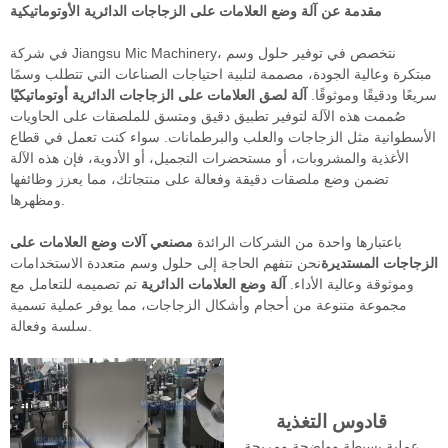
مقدمة عن آلة وضع العلامات على الزجاجات الدائرية الأوتوماتيكية
في شركة Jiangsu Mic Machinery، نتخصص في توفير حلول وسم
مبتكرة وعالية الجودة، مصممة لتلبية احتياجات الصناعات التي تتطلب وسمًا
سريعًا ودقيقًا وموثوقًا.
آلة لصق العلامات على الزجاجات الدائرية أوتوماتيكيًا
صُممت هذه الآلة لتوفير تطبيق دقيق ومتسق للملصقات على الحاويات
الأسطوانية مثل الزجاجات والعلب والبرطمانات. سواء كنت تعمل في قطاع
الأغذية والمشروبات، أو مستحضرات التجميل، أو الأدوية، فإن هذه الآلة
تضمن وضع ملصقات دقيقة وفعالة على منتجاتك، مما يعزز وظائفها
ومظهرها.
باعتبارها واحدة من الشركات الرائدة
مصنعي آلات وضع العلامات على
الزجاجات المستديرة
نحن نتفهم الحاجة إلى حلول وسم متعددة الاستخدامات
وموثوقة وعالية الأداء.
آلة وضع العلامات الدائرية
تم تصميمه للتعامل مع
مجموعة متنوعة من أحجام وأشكال الزجاجات، مما يوفر عملية تسمية
سلسة وفعالة.
قادوس التغذية
عملية بسيطة وواضحة ومريحة