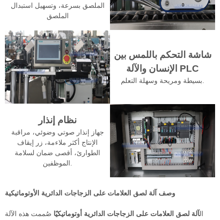
الملصق بسرعة، وتسهيل استبدال
الملصق
شاشة التحكم باللمس بين
الإنسان والآلة PLC
بسيطة ومريحة وسهلة التعلم.
نظام إنذار
جهاز إنذار صوتي وضوئي، مراقبة
الإنتاج أكثر ملاءمة، زر إيقاف
الطوارئ، أقصى ضمان لسلامة
الموظفين.
وصف آلة لصق العلامات على الزجاجات الدائرية الأوتوماتيكية
ال
آلة لصق العلامات على الزجاجات الدائرية أوتوماتيكيًا
صُممت هذه الآلة