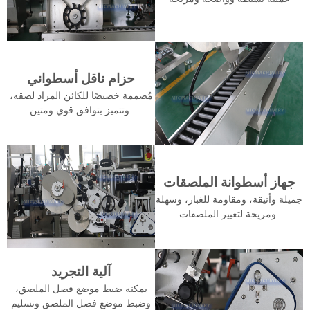
حزام ناقل أسطواني
مُصممة خصيصًا للكائن المراد لصقه،
وتتميز بتوافق قوي ومتين.
جهاز أسطوانة الملصقات
جميلة وأنيقة، ومقاومة للغبار، وسهلة
ومريحة لتغيير الملصقات.
آلية التجريد
يمكنه ضبط موضع فصل الملصق،
وضبط موضع فصل الملصق وتسليم