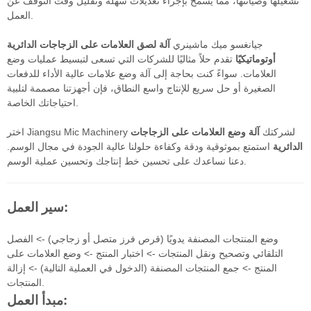
تشغيلها وصيانتها، مما يسمح بإجراء تعديلات سهلة وتقليل وقت التوقف عن
العمل.
جيانغسو ميك ماشينري
آلة لصق العلامات على الزجاجات الدائرية
أوتوماتيكيًا
تقدم حلاً مثاليًا للشركات التي تسعى لتبسيط عمليات وضع
العلامات. سواءً كنت بحاجة إلى آلة وضع علامات عالية الأداء للدفعات
الصغيرة أو حل سريع للإنتاج واسع النطاق، فإن أجهزتنا مصممة لتلبية
احتياجاتك الخاصة.
اختر Jiangsu Mic Machinery لشركتك
آلة وضع العلامات على الزجاجات
الدائرية
استمتع بموثوقية ودقة وكفاءة حلولنا عالية الجودة في مجال الوسم.
دعنا نساعدك على تحسين خط إنتاجك وتحسين عملية الوسم.
سير العمل:
وضع المنتجات المصنفة يدويًا (قرص فرز متصل أو زجاجي) -> الفصل
التلقائي وتصحيح ونقل المنتجات -> اختبار المنتج -> وضع العلامات على
المنتج -> جمع المنتجات المصنفة (الدخول في العملية التالية) -> إزالة
المنتجات.
مبدأ العمل: