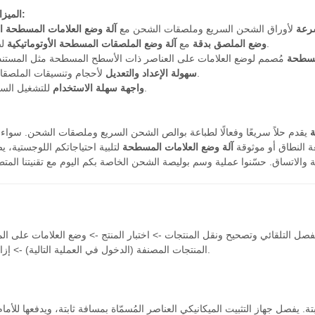
الميزات الرئيسية:
سرعة
لأوراق الشحن السريع وملصقات الشحن مع
آلة وضع العلامات المسطحة الأ
لضمان الدقة.
وضع الملصق بدقة
مع
آلة وضع الملصقات المسطحة الأوتوماتيكية
لمسطحة
لأحجام وتنسيقات الملصقات المختلفة.
سهولة الإعداد والتعديل
للتشغيل السريع والفعال.
واجهة سهلة الاستخدام
ة
يقدم حلاً سريعًا وفعالًا لطباعة بوالص الشحن السريع وملصقات الشحن. سواء
 النطاق أو موثوقة
آلة وضع العلامات المسطحة
لتلبية احتياجاتكم اللوجستية، 
سي
ل التلقائي وتصحيح ونقل المنتجات -> اختبار المنتج -> وضع العلامات على الم
المنتجات المصنفة (الدخول في العملية التالية) -> إزالة المنتجات.
ة. يفصل جهاز التثبيت الميكانيكي العناصر المُسمّاة بمسافة ثابتة، ويدفعها للأ