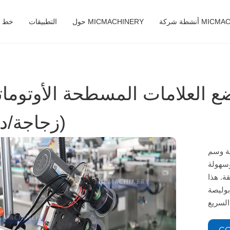
MICMACHINERY
حول MICMACHINERY
التطبيقات
خط ال
العلامات المسطحة الأوتوماتيكية M (40-200
زجاجة/دقيقة)
 السطحي المفرد لتحقيق
وسهولة
ة. هذا
بوليصة