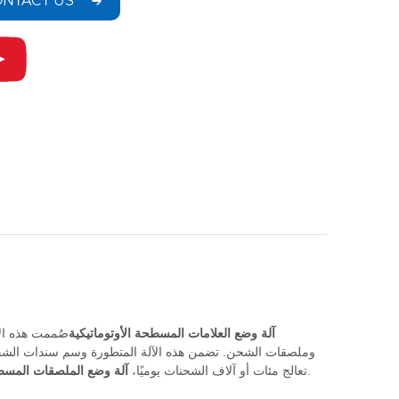
NTACT US
آلة وضع العلامات المسطحة الأوتوماتيكية
صُممت هذه ال
وملصقات الشحن. تضمن هذه الآلة المتطورة وسم سندات الشحن 
يضمن عملية وضع العلامات بسلاسة وموثوقية مما يعزز الكفاءة التشغيلية.
تعالج مئات أو آلاف الشحنات يوميًا،
آلة وضع الملصقات المسطح