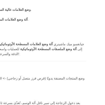
.
وضع العلامات عالية ال
مُصمم لوضع العلامات على العناصر ذات الأسطح المسطحة مثل المستندات والحزم.
آلة وضع العلامات ا
جيانغسو ميك ماشينري
آلة وضع العلامات المسطحة الأوتوماتيكي
إلى
آلة وضع الملصقات المسطحة الأوتوماتيكية
للعمليات واسعة
الدقة والسرعة والاتساق. حسّنوا عملية وسم بوليصة الشحن الخاصة بكم اليوم مع تقنيتنا المتطورة للوسم!
وضع المنتجات المصنفة يدويًا (قرص فرز متصل أو زجاجي) -> الفص
بعد دخول الزجاجة إلى سير ناقل آلة الوسم، تُغذّى بسرعة ثابت