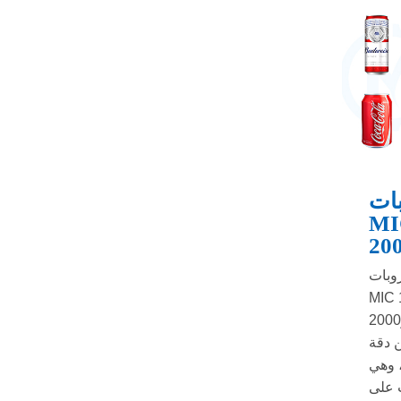
بات
MI
20
وبات
ج فعال وسريع،
سعة تتراوح بين 1000 و2000
 دقة
، وهي
ت على