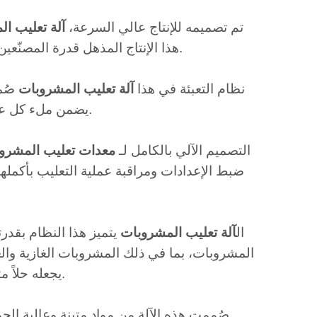
تم تصميمه للإنتاج عالي السرعة،
آلة تعليب ا
هذا الإنتاج المذهل قدرة المصنّعين على تلبية متطلبات الإنتاج واسع النطاق مع الحفاظ على جودة ثابتة.
نظام التعبئة في هذا
آلة تعليب المشروبات
صُمم
يضمن ملء كل علبة بالمستوى الصحيح، مما يحافظ على قوام المشروب ويقلل الهدر.
التصميم الآلي بالكامل لـ
معدات تعليب المشرو
ال
آلة تعليب المشروبات
يتميز هذا النظام بقدرت
المشروبات، بما في ذلك المشروبات الغازية وا
يجعله حلاً متعدد الاستخدامات لمصنعي المشروبات ذوي خطوط الإنتاج المتنوعة.
صُممت هذه الآلة من مواد متينة وعالية ال