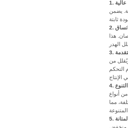
 عالية
بة في الساعة. يضمن
لاتساق
ان. هذا
لمتقدمة
يُقلل من
عن بُعد، مما يُتيح تحكمًا
4. التنوع
من أنواع
فة، مما
لمتانة
ا منخفض