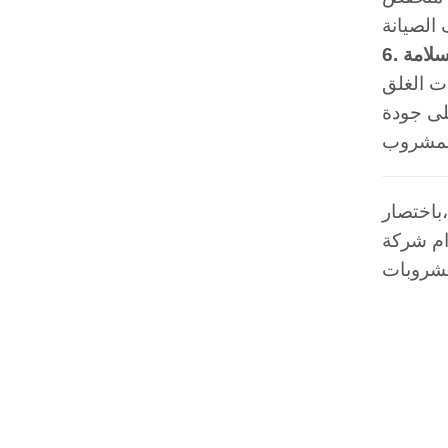
سلامة
ت الغلق
لى جودة
M
Jiangsu M