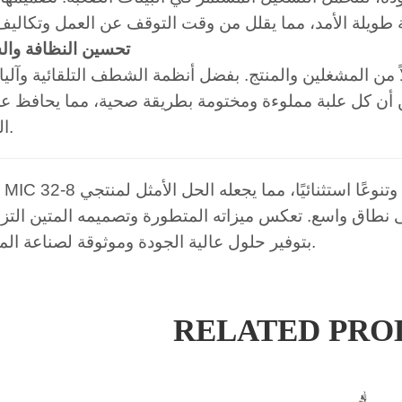
6. تحسين النظافة وال
 من المشغلين والمنتج. بفضل أنظمة الشطف التلقائية وآليا
ن كل علبة مملوءة ومختومة بطريقة صحية، مما يحافظ ع
المشروب.
وتنوعًا استثنائيًا، مما يجعله الحل الأمثل لمنتجي
باختصار، IC 32-8
 واسع. تعكس ميزاته المتطورة وتصميمه المتين التزام شركة ic Machinery
بتوفير حلول عالية الجودة وموثوقة لصناعة المشروبات.
RELATED PRO