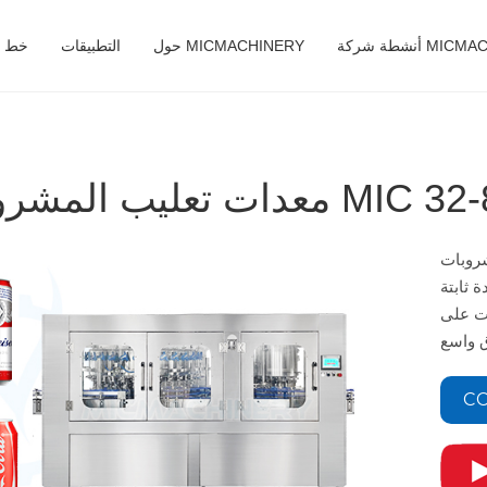
MICMACHINERY
حول MICMACHINERY
التطبيقات
خط ال
MIC 32-8 (600)
ميات كبيرة.
 ثابتة
ات على
CO