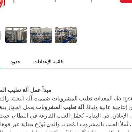
قائمة الإعدادات
حدود
مبدأ عمل آلة تعليب ال
ال
معدات تعليب المشروبات
صُممت آلة التعبئة والتغليف من Jiangsu Mic Machinery لملء
تاجية عالية وثباتًا.
آلة تعليب المشروبات
يعمل الجهاز بنظ
ى الإغلاق. في البداية، تُحمَّل العلب الفارغة في النظام، ح
، تُملأ العلب بالمشروب المُحدد، والذي يُوزّع بعناية عبر فوه