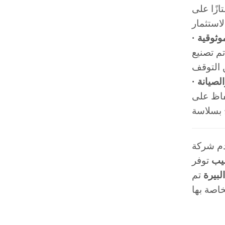
ازًا على
لموثوقية
الصيانة
فاظ على
يب
توفر
لبيرة
تم