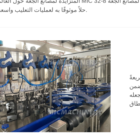
 لمصانع الجعة
المتزايدة لمصانع الجعة حول العالم. جهازنا MIC 32-8
حلاً موثوقًا به لعمليات التعليب واسعة النطاق.
يعةً
ضمن
جعله