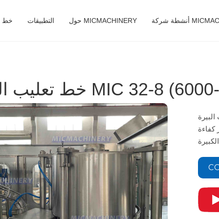
MICMACHINERY
حول MICMACHINERY
التطبيقات
خط ال
MIC 32-8 (6000-10000CP)
 بسرعة ودقة عالية.
 كفاءة
CO