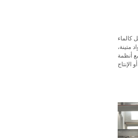
 كالماء
د متينة،
ع أنظمة