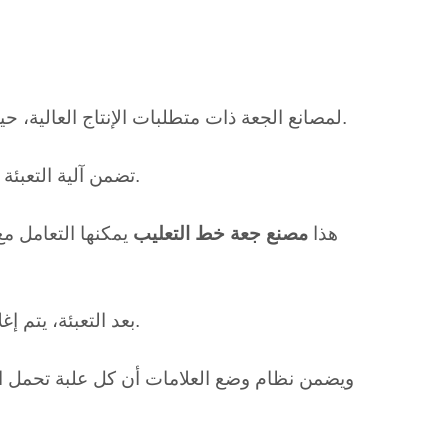
تم تصميم MIC 32-8 لمصانع الجعة ذات متطلبات الإنتاج العالية، حيث يوفر سرعات مذهلة لتلبية متطلبات السوق.
تضمن آلية التعبئة المتقدمة ملء كل علبة بدقة، مما يقلل من الهدر ويعزز اتساق المنتج.
هذا
مصنع جعة خط التعليب
يمكنها التعامل م
بعد التعبئة، يتم إغلاق العلب بنظام إغلاق قوي وفعال للحفاظ على جودة ونضارة البيرة.
ويضمن نظام وضع العلامات أن كل علبة تحمل ال