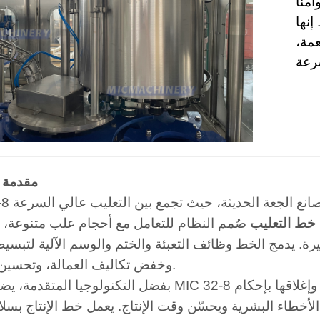
منًا
إنها
عمة،
مقدمة 
انع الجعة الحديثة، حيث تجمع بين التعليب عالي السرعة
-8
خط التعليب
صُمم النظام للتعامل مع أحجام علب متنوعة، م
رة. يدمج الخط وظائف التعبئة والختم والوسم الآلية لتبسيط 
وخفض تكاليف العمالة، وتحسين الكفاءة.
بفضل التكنولوجيا المتقدمة، يضمن جهاز MIC 32-8 ملء كل علبة بالكمية المناسبة من ا
الأخطاء البشرية ويحسّن وقت الإنتاج. يعمل خط الإنتاج بسل