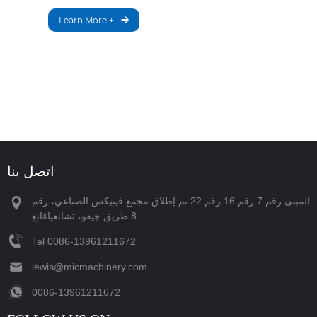
Learn More +
اتصل بنا
المبنى رقم 7 رقم 16 رقم 22 تم إطلاق مجمع فينيكس الصناعي، رقم
8 طريق جيفو، تشانغياغانغ
Tel
‪0086-13961211672‬
lewis@micmachinery.com
‪0086-13961211672‬