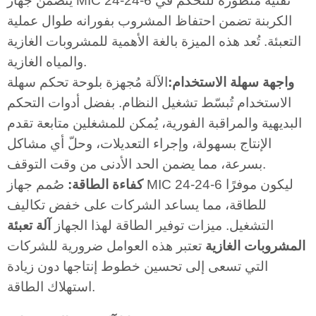
يتضمن جهاز MIC 24-24-6 تقنية متطورة للتحكم في
الكربنة تضمن احتفاظ المشروب بفورانه طوال عملية
التعبئة. تُعد هذه الميزة بالغة الأهمية للمشروبات الغازية
والمياه الغازية.
واجهة سهلة الاستخدام:
الآلة مُجهزة بلوحة تحكم سهلة
الاستخدام تُبسّط تشغيل النظام. بفضل أدوات التحكم
البديهية والمراقبة الفورية، يُمكن للمشغلين متابعة تقدم
الإنتاج بسهولة، وإجراء التعديلات، وحلّ أي مشاكل
بسرعة، مما يضمن الحد الأدنى من وقت التوقف.
كفاءة الطاقة:
صُمم جهاز MIC 24-24-6 ليكون موفرًا
للطاقة، مما يساعد الشركات على خفض تكاليف
التشغيل. ميزات توفير الطاقة لهذا الجهاز
آلة تعبئة
المشروبات الغازية
تعتبر هذه العوامل ضرورية للشركات
التي تسعى إلى تحسين خطوط إنتاجها دون زيادة
استهلاك الطاقة.