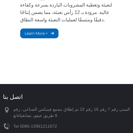
لتعبئة وتغطية المشروبات الباردة بسرعة وكفاءة
عالية. مزودة بـ 12 رأس تعبئة، مما يضمن إنتاجًا
دقيقًا ومتسقًا لعمليات التعبئة واسعة النطاق.
Learn More +
اتصل بنا
المبنى رقم 7 رقم 16 رقم 22 تم إطلاق مجمع فينيكس الصناعي، رقم
8 طريق جيفو، تشانغياغانغ
Tel
‪0086-13961211672‬