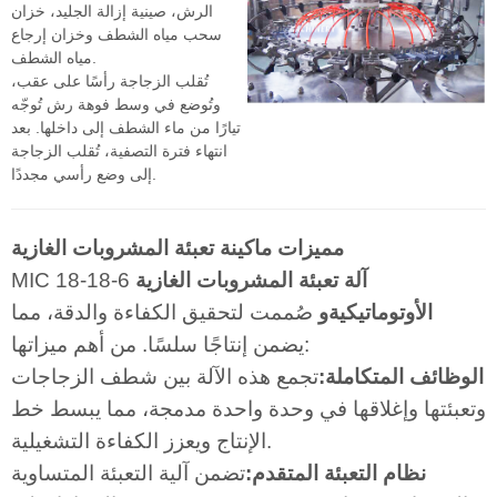
الرش، صينية إزالة الجليد، خزان
سحب مياه الشطف وخزان إرجاع
مياه الشطف.
تُقلب الزجاجة رأسًا على عقب،
وتُوضع في وسط فوهة رش تُوجّه
تيارًا من ماء الشطف إلى داخلها. بعد
انتهاء فترة التصفية، تُقلب الزجاجة
إلى وضع رأسي مجددًا.
مميزات ماكينة تعبئة المشروبات الغازية
آلة تعبئة المشروبات الغازية
MIC 18-18-6
الأوتوماتيكية
و
صُممت لتحقيق الكفاءة والدقة، مما
يضمن إنتاجًا سلسًا. من أهم ميزاتها:
الوظائف المتكاملة:
تجمع هذه الآلة بين شطف الزجاجات
وتعبئتها وإغلاقها في وحدة واحدة مدمجة، مما يبسط خط
الإنتاج ويعزز الكفاءة التشغيلية.
نظام التعبئة المتقدم:
تضمن آلية التعبئة المتساوية