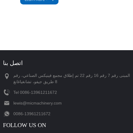
اتصل بنا
المبنى رقم 7 رقم 16 رقم 22 تم إطلاق مجمع فينيكس الصناعي، رقم
8 طريق جيفو، تشانغياغانغ
Tel
‪0086-13961211672‬
lewis@micmachinery.com
‪0086-13961211672‬
FOLLOW US ON