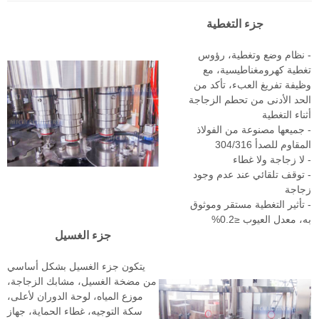
جزء التغطية
- نظام وضع وتغطية، رؤوس
تغطية كهرومغناطيسية، مع
وظيفة تفريغ العبء، تأكد من
الحد الأدنى من تحطم الزجاجة
أثناء التغطية
- جميعها مصنوعة من الفولاذ
المقاوم للصدأ 304/316
- لا زجاجة ولا غطاء
- توقف تلقائي عند عدم وجود
زجاجة
- تأثير التغطية مستقر وموثوق
به، معدل العيوب ≤0.2%
جزء الغسيل
يتكون جزء الغسيل بشكل أساسي
من مضخة الغسيل، مشابك الزجاجة،
موزع المياه، لوحة الدوران لأعلى،
سكة التوجيه، غطاء الحماية، جهاز