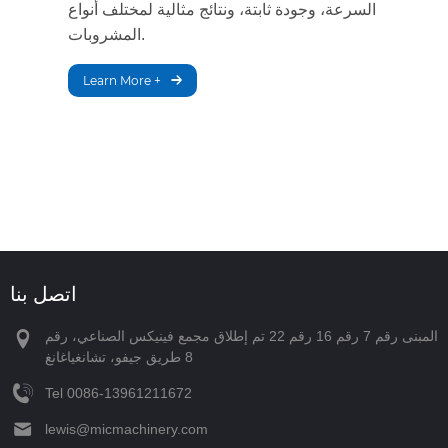
السرعة، وجودة ثابتة، ونتائج مثالية لمختلف أنواع
المشروبات.
Learn More +
اتصل بنا
المبنى رقم 7 رقم 16 رقم 22 تم إطلاق مجمع فينيكس الصناعي، رقم
8 طريق جيفو، تشانغياغانغ
Tel
‪0086-13961211672‬
lewis@micmachinery.com