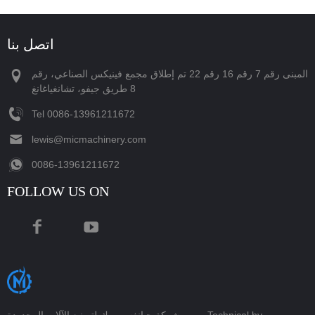
اتصل بنا
المبنى رقم 7 رقم 16 رقم 22 تم إطلاق مجمع فينيكس الصناعي، رقم
8 طريق جيفو، تشانغياغانغ
Tel
‪0086-13961211672‬
lewis@micmachinery.com
‪0086-13961211672‬
FOLLOW US ON
Technical by
شركة جيانغسو ميك لتصنيع الآلات المحدودة