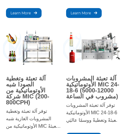
ومتوسط. توفر تعبئة دقيقة
بفضل تصميمها البسيط
بأقل تدخل من المشغل، مما
وسهل الاستخدام، توفر الآلة
Learn More
Learn More
يضمن كفاءة عالية وجودة
تعبئة دقيقة بمعدل 8 علب
ثابتة مع الحفاظ على مرونة
في الدقيقة، مما يضمن
أحجام الزجاجات المختلفة.
جودة وكفاءة متسقة
لمصنعي البيرة الحرفيين.
آلة تعبئة المشروبات
آلة تعبئة وتغطية
الأوتوماتيكية MIC 24-
الصودا شبه
18-6 (5000-12000
الأوتوماتيكية من
مشروب في الساعة)
شركة MIC (200-
800CPH)
توفر آلة تعبئة المشروبات
توفر آلة تعبئة وتغطية
الأوتوماتيكية MIC 24-18-6
المشروبات الغازية شبه
تعبئةً وتغطيةً ووسمًا عاليَي
الأوتوماتيكية من MIC تعبئةً
السرعة والكفاءة لمختلف
وتغطيةً فعّالة للمشروبات