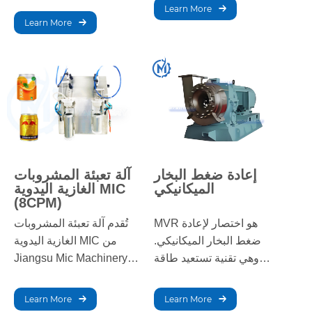
أنواع المشروبات. صُممت
Learn More
الغازية. بفضل وظائفها شبه
للإنتاج بكميات كبيرة،
Learn More
الآلية، تضمن الآلة عملية
وتضمن إنتاجًا دقيقًا ومتسقًا
تعبئة دقيقة، وإغلاقًا محكمًا،
مع أقل قدر من التوقف.
وتشغيلًا سلسًا للإنتاج
متوسط الحجم.
إعادة ضغط البخار
آلة تعبئة المشروبات
الميكانيكي
الغازية اليدوية MIC
(8CPM)
MVR هو اختصار لإعادة
تُقدم آلة تعبئة المشروبات
ضغط البخار الميكانيكي.
الغازية اليدوية MIC من
وهي تقنية تستعيد طاقة
Jiangsu Mic Machinery
البخار الثانوي الناتج، مما
حلاً اقتصاديًا ودقيقًا لتعبئة
يقلل الحاجة إلى الطاقة
المشروبات الغازية على
Learn More
Learn More
الخارجية. منذ ستينيات
نطاق صغير. تضمن هذه الآلة