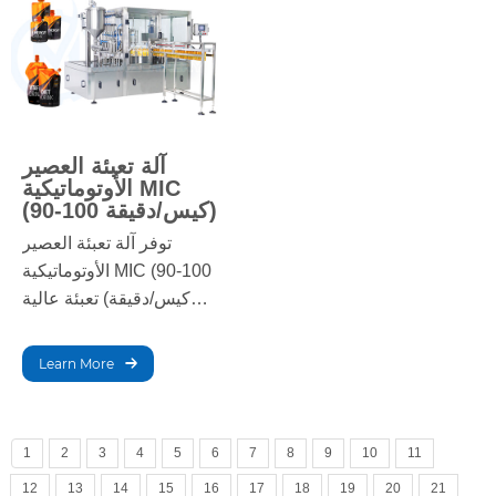
في الدقيقة.
وعالي الجودة.
آلة تعبئة العصير
الأوتوماتيكية MIC
(90-100 كيس/دقيقة)
توفر آلة تعبئة العصير
الأوتوماتيكية MIC (90-100
كيس/دقيقة) تعبئة عالية
السرعة وفعالة لإنتاج
العصائر بكميات كبيرة.
Learn More
بفضل قدرتها الإنتاجية التي
تتراوح بين 90 و100 كيس/
دقيقة، تضمن دقة التعبئة،
1
2
3
4
5
6
7
8
9
10
11
وثبات الجودة، وإنتاجية
12
13
14
15
16
17
18
19
20
21
مثالية لأعمالك.