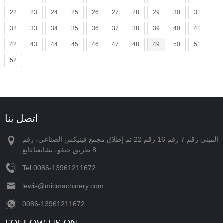
22
23
24
25
26
27
28
29
30
31
32
33
34
35
36
37
38
39
40
41
42
43
44
45
46
47
48
49
50
51
52
اتصل بنا
المبنى رقم 7 رقم 16 رقم 22 تم إطلاق مجمع فينيكس الصناعي، رقم
8 طريق جيفو، تشانغياغانغ
Tel
‪0086-13961211672‬
lewis@micmachinery.com
‪0086-13961211672‬
FOLLOW US ON