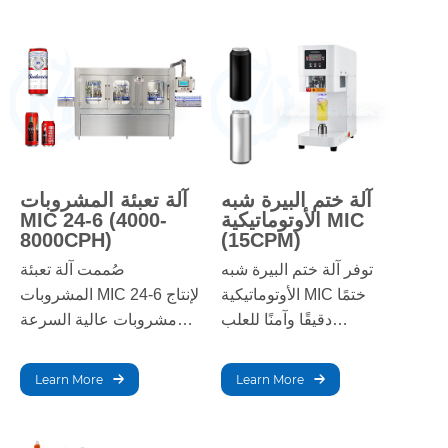
القرن الماضي، طبقت
تعبئةً وتغطيةً ووسمًا موثوقًا
ألمانيا وفرنسا هذه التقنية
بفضل سهولة التشغيل
بنجاح في مجالات الكيمياء
اليدوي.
والأدوية وصناعة الورق
ومعالجة مياه الصرف
الصحي وتحلية المياه.
آلة ختم البيرة شبه
آلة تعبئة المشروبات
الأوتوماتيكية MIC
MIC 24-6 (4000-
8000CPH)
(15CPM)
توفر آلة ختم البيرة شبه
صُممت آلة تعبئة
الأوتوماتيكية MIC ختمًا
المشروبات MIC 24-6 لإنتاج
دقيقًا وآمنًا للعلب
مشروبات عالية السرعة
والزجاجات، وهي مثالية
وعلى نطاق واسع. تتميز بـ
لمصانع البيرة الحرفية. تتميز
24 رأس تعبئة و6 رؤوس
Learn More
Learn More
بتصميمها المدمج وكفاءتها
تغطية، مما يضمن تعبئة
العالية وسهولة تشغيلها،
وتغطية فعالة ودقيقة
حيث تختم حتى 30 وحدة
لتغليف مشروبات متناسق