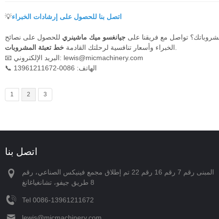
اتصل بنا للحصول على إرشادات الخبراء
💡
مشروباتك؟ تواصل مع فريقنا على
جيانغسو ميك ماشينري
للحصول على نصائح
.
الخبراء وأسعار تنافسية لرحلتك القادمة
خط تعبئة المشروبات
lewis@micmachinery.com
📧 البريد الإلكتروني:
📞 الهاتف: 0086-13961211672
1
2
3
اتصل بنا
المبنى رقم 7 رقم 16 رقم 22 تم إطلاق مجمع فينيكس الصناعي، رقم
8 طريق جيفو، تشانغياغانغ
Tel
‪0086-13961211672‬
lewis@micmachinery.com