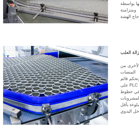
PL لتحقيق حركة سلسة
ومتزامنة
جاج الهشة
زالة العلب
 الأخرى من
المنصات
تحكم قائم
على PLC
 في خطوط
لمشروبات
لوءة بأقل
خل اليدوي