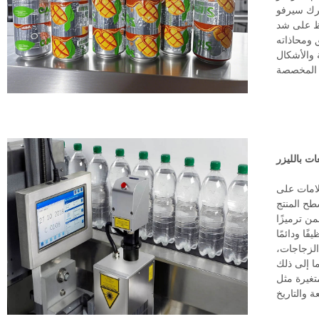
رك سيرفو
ظ على شد
 ومحاذاته
 والأشكال
المخصصة
ات بالليزر
لامات على
طح المنتج
من ترميزًا
يفًا ودائمًا
الزجاجات،
متغيرة مثل
ة والتاريخ