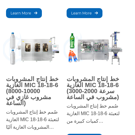
سرعة إنتاج عالية وتكاملاً
غازية بكفاءة. بفضل ميزاته
سلسًا. مثالي لمصنعي
المتطورة للخلط والتكرير
Learn More
Learn More
مشروبات الطاقة الكبار،
والتعبئة، يضمن هذا الخط
مما يضمن الجودة والدقة
جودة ثابتة وإنتاجية عالية،
في كل زجاجة.
مما يجعله مثاليًا للمصنعين
الذين يسعون إلى تلبية
متطلبات السوق مع الحفاظ
على نكهة ونضارة المنتج.
خط إنتاج المشروبات
خط إنتاج المشروبات
الغازية MIC 18-18-6
الغازية MIC 18-18-6
(سرعة 2000-3000
(8000-10000
مشروب في الساعة)
مشروب غازي في
الساعة)
صُمم خط إنتاج المشروبات
صُمم خط إنتاج المشروبات
الغازية MIC 18-18-6 لتعبئة
الغازية MIC 18-18-6 لتعبئة
كميات كبيرة من
المشروبات الغازية آليًا
المشروبات الغازية آليًا.
وسريعًا. يضمن دقة التعبئة