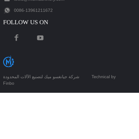
‪0086-13961211672‬
FOLLOW US ON
Technical by
شركة جيانغسو ميك لتصنيع الآلات المحدودة
Finbo