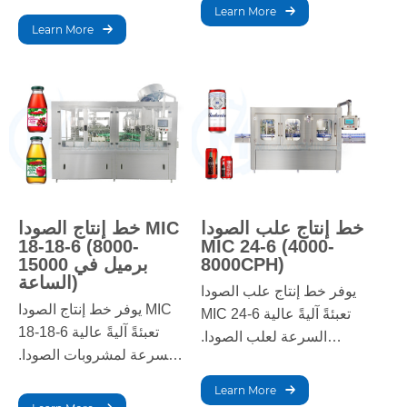
يضمن دقة التعبئة والتغطية
Learn More
والإغلاق والتوسيم، مما يوفر
ووضع العلامات، مما يضمن
Learn More
حلولًا فعّالة لإنتاج
إنتاجًا فعالًا وواسع النطاق.
المشروبات بكميات كبيرة.
خط إنتاج علب الصودا
خط إنتاج الصودا MIC
18-18-6 (8000-
MIC 24-6 (4000-
8000CPH)
15000 برميل في
الساعة)
يوفر خط إنتاج علب الصودا
يوفر خط إنتاج الصودا MIC
MIC 24-6 تعبئةً آليةً عالية
18-18-6 تعبئةً آليةً عالية
السرعة لعلب الصودا.
السرعة لمشروبات الصودا.
ويضمن دقةً في التعبئة
بفضل دقة التعبئة والتغطية
والإغلاق ووضع العلامات،
Learn More
والتوسيم، يضمن إنتاجًا فعالًا
مما يوفر حلاً فعالاً وموثوقًا