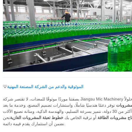
الموثوقية والدعم من الشركة المصنعة المهنية
💡
بصفتنا موردًا موثوقًا للمعدات، لا تقتصر شركة Jiangsu Mic Machinery على تقديم الآلات فحسب، بل نقدم حلولاً
لمشروبات
نوفر دعمًا هندسيًا شاملًا، واستشارات تصميم المصنع، وخدمة ما بعد
اج مشروبات الطاقة
أو ترقية الخاص بك
خطوط تعبئة المشروبات الغازية
نحن
نضمن أن استثمارك يقدم قيمة دائمة.