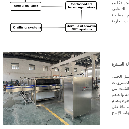
CI للنظافة وسهولة
التنظيف
م المعالجة
ت الغازية
لة البسترة
قليل الحمل
لمشروبات
لتثبيت من
مة والطعم
 بناءً على
ات الإنتاج