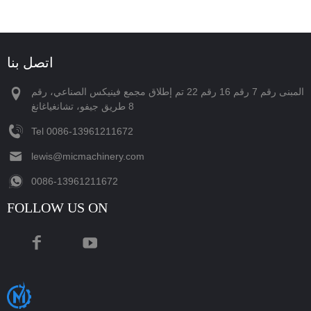
اتصل بنا
المبنى رقم 7 رقم 16 رقم 22 تم إطلاق مجمع فينيكس الصناعي، رقم
8 طريق جيفو، تشانغياغانغ
Tel
‪0086-13961211672‬
lewis@micmachinery.com
‪0086-13961211672‬
FOLLOW US ON