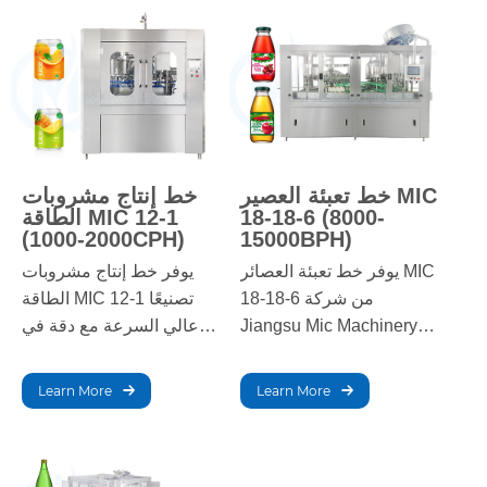
مثالية لمختلف أنواع
والتغليف ويمنع التدهور
المشروبات.
المبكر للمنتج.
خط تعبئة العصير MIC
خط إنتاج مشروبات
18-18-6 (8000-
الطاقة MIC 12-1
(1000-2000CPH)
15000BPH)
يوفر خط تعبئة العصائر MIC
يوفر خط إنتاج مشروبات
18-18-6 من شركة
الطاقة MIC 12-1 تصنيعًا
Jiangsu Mic Machinery
عالي السرعة مع دقة في
تعبئةً وتغطيةً ووسمًا آليًا
الخلط والتعبئة والتغليف.
عالي السرعة لإنتاج
حسّن كفاءة وجودة
Learn More
Learn More
العصائر. ويضمن جودةً ثابتةً،
مشروبات الطاقة الخاصة
ويُخفّض تكاليف العمالة،
بك مع هذا الحل الموثوق.
ويُحسّن الكفاءة في