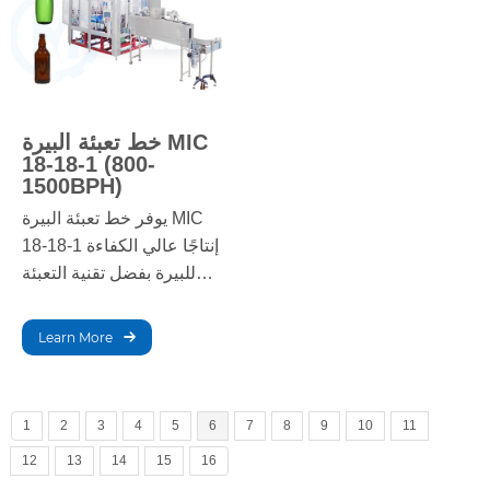
العمليات واسعة النطاق.
خط تعبئة البيرة MIC
18-18-1 (800-
1500BPH)
يوفر خط تعبئة البيرة MIC
18-18-1 إنتاجًا عالي الكفاءة
للبيرة بفضل تقنية التعبئة
المتطورة. صُمم هذا الخط
للتعبئة بسلاسة، ويضمن
Learn More
جودة ثابتة ودقة عالية
وسرعة في التشغيل، مما
يُحسّن عملية التخمير.
1
2
3
4
5
6
7
8
9
10
11
12
13
14
15
16