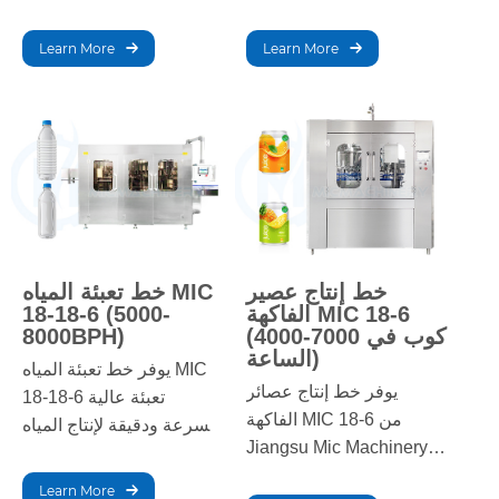
التشغيل الآلي والأداء
بين 3000 و6000 زجاجة في
المستقر.
الساعة. يضمن هذا الخط
Learn More
Learn More
الدقة والموثوقية، مما يجعله
مثاليًا لإنتاج زيت الطهي
بكميات كبيرة.
خط إنتاج عصير
خط تعبئة المياه MIC
الفاكهة MIC 18-6
18-18-6 (5000-
(4000-7000 كوب في
8000BPH)
الساعة)
يوفر خط تعبئة المياه MIC
يوفر خط إنتاج عصائر
18-18-6 تعبئة عالية
الفاكهة MIC 18-6 من
السرعة ودقيقة لإنتاج المياه
Jiangsu Mic Machinery
المعبأة. صُمم للعمليات
تعبئةً وتغليفًا ووسمًا سريعًا
واسعة النطاق، حيث يدمج
Learn More