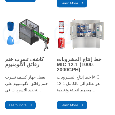
وموثوقًا وآليًا. مثالي لإنتاج
التعبئة والتغطية ووضع
Learn More
كميات كبيرة من العصائر،
العلامات لضمان تغليف
ويضمن نتائج عالية الجودة
فعال.
مع أقل وقت تعطل.
خط إنتاج المشروبات
كاشف تسرب ختم
MIC 12-1 (1000-
رقائق الألومنيوم
2000CPH)
خط إنتاج المشروبات MIC
يعمل جهاز كشف تسرب
12-1 هو نظام آلي بالكامل
ختم رقائق الألومنيوم على
مصمم لتعبئة وتغطية
تحديد التسربات في
وتغليف المشروبات بكفاءة.
الحاويات ذات أختام رقائق
يضمن هذا الخط إنتاجًا عالي
الألومنيوم بشكل فعال، مما
Learn More
Learn More
السرعة، وجودة ثابتة، ونتائج
يضمن سلامة التعبئة