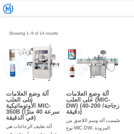
Showing 1–9 of 14 results
آلة وضع العلامات
آلة وضع العلامات
على العلب (MIC-
على العلب
DW) (40-200 زجاجة/
الأوتوماتيكية MIC-
دقيقة)
350B (سرعة 40 مترًا
في الدقيقة)
صُممت آلة وسم اللاصق من
آلة تغليف الزجاجات هي
نوع MIC-DW، المزودة
جهاز متخصص يُستخدم في