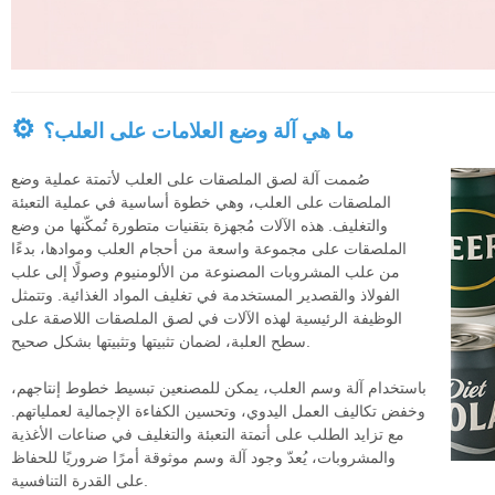
العمالة، وتحسين دقة اللصق
بشكل عام. في هذه المقالة،
سنستكشف الميزات
والفوائد الرئيسية لآلة لصق
الأكمام الأوتوماتيكية، وكيف
⚙
ما هي آلة وضع العلامات على العلب؟
يمكن أن تُشكل إضافة قيّمة
لأعمالك.
صُممت آلة لصق الملصقات على العلب لأتمتة عملية وضع
الملصقات على العلب، وهي خطوة أساسية في عملية التعبئة
والتغليف. هذه الآلات مُجهزة بتقنيات متطورة تُمكّنها من وضع
الملصقات على مجموعة واسعة من أحجام العلب وموادها، بدءًا
من علب المشروبات المصنوعة من الألومنيوم وصولًا إلى علب
الفولاذ والقصدير المستخدمة في تغليف المواد الغذائية. وتتمثل
الوظيفة الرئيسية لهذه الآلات في لصق الملصقات اللاصقة على
سطح العلبة، لضمان تثبيتها وتثبيتها بشكل صحيح.
باستخدام آلة وسم العلب، يمكن للمصنعين تبسيط خطوط إنتاجهم،
وخفض تكاليف العمل اليدوي، وتحسين الكفاءة الإجمالية لعملياتهم.
مع تزايد الطلب على أتمتة التعبئة والتغليف في صناعات الأغذية
والمشروبات، يُعدّ وجود آلة وسم موثوقة أمرًا ضروريًا للحفاظ
على القدرة التنافسية.