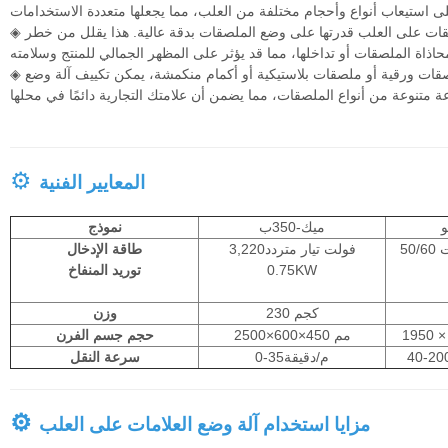
ات على العلب قدرتها على وضع الملصقات بدقة عالية. هذا يقلل من خطر
◈
ت ورقية أو ملصقات بلاستيكية أو أكمام منكمشة، يمكن تكييف آلة وضع
◈
⚙
المعايير الفنية
و
ميك-350ب
نموذج
تيار متردد 220 فولت 50/60
3,220فولت تيار متردد
طاقة الإدخال
0.75KW
توريد المنفاخ
230 كجم
وزن
2500×600×450 مم
حجم جسم الفرن
0-35م/دقيقة
سرعة النقل
⚙
مزايا استخدام آلة وضع العلامات على العلب