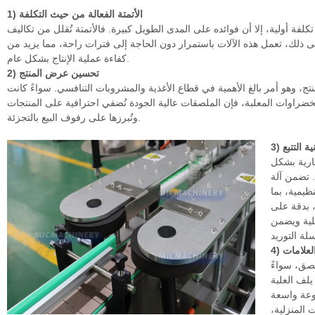
1) الأتمتة الفعالة من حيث التكلفة
فة أولية، إلا أن فوائده على المدى الطويل كبيرة. فالأتمتة تُقلل من تكاليف
لى ذلك، تعمل هذه الآلات باستمرار دون الحاجة إلى فترات راحة، مما يزيد من
كفاءة عملية الإنتاج بشكل عام.
2) تحسين عرض المنتج
نتج، وهو أمر بالغ الأهمية في قطاع الأغذية والمشروبات التنافسي. سواءً كانت
خضراوات المعلبة، فإن الملصقات عالية الجودة تُضفي احترافية على المنتجات
وتُبرزها على رفوف البيع بالتجزئة.
ية التتبع
جارية بشكل
. تضمن آلة
ظيمية، بما
، بدقة على
حلية ويضمن
لعلامات
صق، سواءً
يلف العلبة
موعة واسعة
 المنزلية،