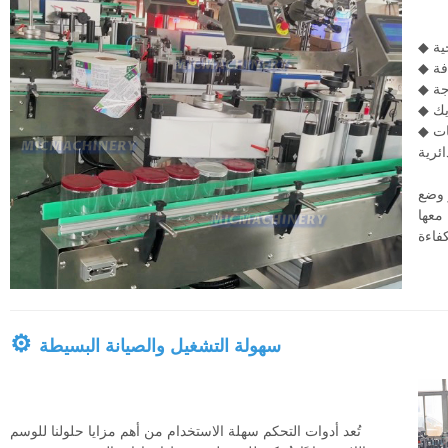
ية
فة
جة
يك
◆ أنظمة دوارة بزاوية 360 درجة لوضع العلامات على الحاويات
ائرية
 وضع
 معها
⚙
سهولة التشغيل والصيانة البسيطة
تُعد أدوات التحكم سهلة الاستخدام من أهم مزايا حلولنا للوسم