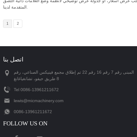
 طلب عرض أسعار، أو جدولة عرض توضيحي لأنظمة وضع العلامات ذاتية اللصق
المتقدمة لدينا.
1
2
اتصل بنا
المبنى رقم 7 رقم 16 رقم 22 تم إطلاق مجمع فينيكس الصناعي، رقم
8 طريق جيفو، تشانغياغانغ
Tel
‪0086-13961211672‬
lewis@micmachinery.com
‪0086-13961211672‬
FOLLOW US ON