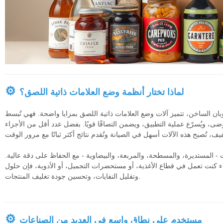
⚙
لماذا تختار أنظمة وضع العلامات ذاتية اللصق؟
ذوبان الساخن، تتميز آلات وضع العلامات ذاتية اللصق بمزايا واضحة. فهي تُبسط
ضى، ويُسرّع عملية التطبيق، ويضمن التصاقًا قويًا. بفضل عدد أقل من الأجزاء
ت - المستديرة، والمسطحة، والمربعة، والبيضاوية - مع الحفاظ على دقة عالية.
نت تعمل في قطاع الأغذية، أو مستحضرات التجميل، أو الأدوية، فإن حلول MIC للوسم ذاتي اللصق تساعدك على تحسين الكفاءة،
وتقليل النفايات، وتحسين جودة تغليف المنتجات.
⚙
مستخدم على نطاق واسع في العديد من الصناعات