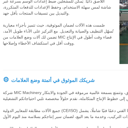
اللاصق ذاتيًا. يُمكن للمشغلين ضبط إعدادات الوسم بسرعة عبر
شاشة لمس سهلة الاستخدام، وحفظ الإعدادات للدفعات المتكررة،
والتبديل بين تنسيقات المنتجات بأقل جهد.
صُممت هذه الآلات لضمان الموثوقية، حيث تتميز بأجزاء معيارية
تُسهّل التنظيف والصيانة والتعديل. مع التركيز على الأداء طويل الأمد،
تضمن لك آلات وضع العلامات من MIC قضاء وقت أطول في الإنتاج
ووقت أقل في استكشاف الأخطاء وإصلاحها.
⚙
شريكك الموثوق في أتمتة وضع العلامات
شركة MIC Machinery هي شركة رائدة في تصنيع آلات وضع العلامات ذاتية اللصق، وتتمتع بسمعة عالمية مرموقة في الجودة والابتكار
جميع الآلات مطابقة للمعايير الدولية (CE/ISO) وتخضع لفحوصات جودة صارمة قبل التسليم. يقدم فريقنا الفني دعمًا فنيًا شاملًا، يشمل